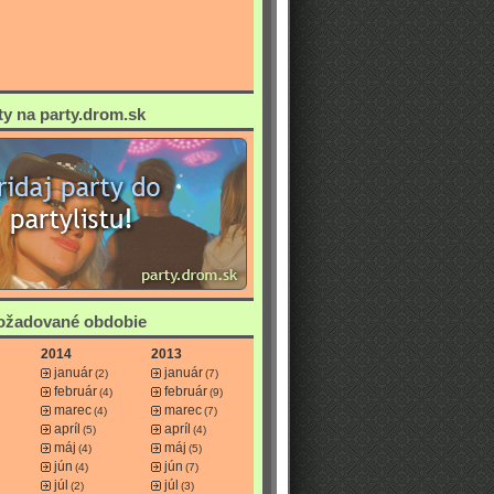
ty na party.drom.sk
požadované obdobie
2014
2013
január
január
(2)
(7)
február
február
(4)
(9)
marec
marec
(4)
(7)
apríl
apríl
(5)
(4)
máj
máj
(4)
(5)
jún
jún
(4)
(7)
júl
júl
(2)
(3)