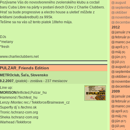
Pozývame Vás do novootvoreného zvolenského klubu a coctail
august
baru Cuba Libre na párty v podaní dvoch DJov z Charlie Clubbers.
septemb
Hrať sa bude progressive a electro house a uletieť môžete z
október
krídlami (vodka&redbull) za 99Sk.
novembe
Tešíme sa na vás už tento piatok 18teho mája.
decembe
2012
január
(79
DJs
február
(9
*melany
marec
(34
*fresh
apríl
(17)
máj
(9)
www.charlieclubbers.net
jún
(37)
júl
(22)
august
(2
PULZAR_Friends Edition
septemb
METROclub, Šaľa, Slovensko
október
(
9.2.2007
, (piatok) - zostáva - 237 mesiacov
novembe
decembe
Line up:
2009
MORISON
/Inflicted,Pulzar_hu
január
(38
Hammond /Techfest_hu
február
(4
Lenzy /Montec rec./ Tekkforce/Brainwave_cz
marec
(38
Superfly dj´s /techno.sk
apríl
(42)
Tronic /schranz-com.org
máj
(79)
Sheka /schranz-com.org
jún
(67)
Warhead /Tekkforce
júl
(48)