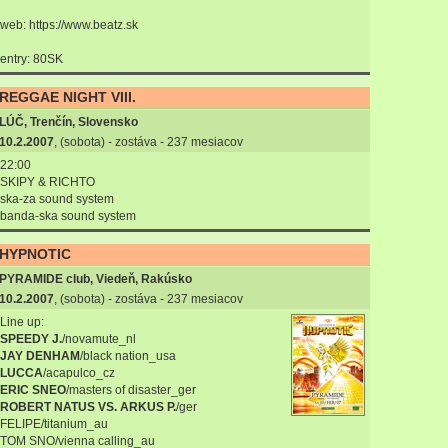
web: https://www.beatz.sk
entry: 80SK
REGGAE NIGHT VIII.
LÚČ, Trenčín, Slovensko
10.2.2007
, (sobota) - zostáva - 237 mesiacov
22:00
SKIPY & RICHTO
ska-za sound system
banda-ska sound system
HYPNOTIC
PYRAMIDE club, Viedeň, Rakúsko
10.2.2007
, (sobota) - zostáva - 237 mesiacov
Line up:
SPEEDY J.
/novamute_nl
JAY DENHAM
/black nation_usa
LUCCA
/acapulco_cz
ERIC SNEO
/masters of disaster_ger
ROBERT NATUS VS. ARKUS P.
/ger
FELIPE/titanium_au
TOM SNO/vienna calling_au