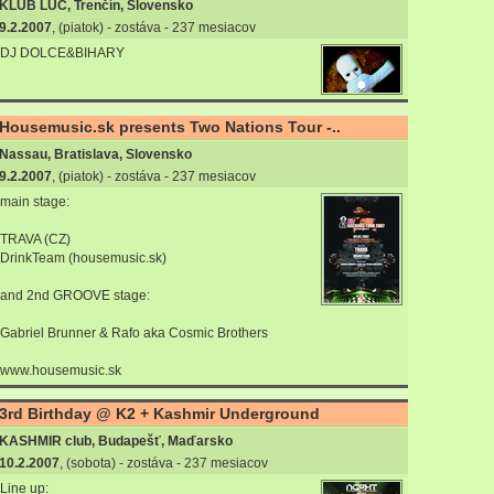
KLUB LÚČ, Trenčín, Slovensko
9.2.2007
, (piatok) - zostáva - 237 mesiacov
DJ DOLCE&BIHARY
Housemusic.sk presents Two Nations Tour -..
Nassau, Bratislava, Slovensko
9.2.2007
, (piatok) - zostáva - 237 mesiacov
main stage:
TRAVA (CZ)
DrinkTeam (housemusic.sk)
and 2nd GROOVE stage:
Gabriel Brunner & Rafo aka Cosmic Brothers
www.housemusic.sk
3rd Birthday @ K2 + Kashmir Underground
KASHMIR club, Budapešť, Maďarsko
10.2.2007
, (sobota) - zostáva - 237 mesiacov
Line up: