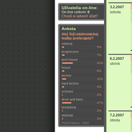
3.2.2007
Užívatelia on-line:
On-line celkom:
0
sobota
Chceš si vytvoriť účet?
Anketa
Aký štýl elektronickej
hudby preferujete?
minimal
5%
progressive
7%
6.2.2007
tech-house
31%
utorok
house
6%
techno
11%
hard techno
5%
schranz
2%
drum and bass
27%
breakbeat
2%
7.2.2007
dubstep
3%
streda
Počet hlasov: 2492