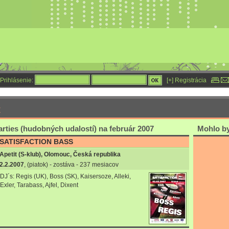
Prihlásenie:
[+] Registrácia
t
rties (hudobných udalostí) na február 2007
Mohlo by 
SATISFACTION BASS
Apetit (S-klub), Olomouc, Česká republika
2.2.2007
, (piatok) - zostáva - 237 mesiacov
DJ´s: Regis (UK), Boss (SK), Kaisersoze, Alleki,
Exler, Tarabass, Ajfel, Dixent