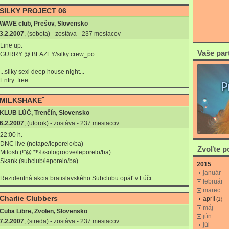
SILKY PROJECT 06
WAVE club, Prešov, Slovensko
3.2.2007
, (sobota) - zostáva - 237 mesiacov
Line up:
Vaše par
GURRY @ BLAZEY/silky crew_po
...silky sexi deep house night...
Entry: free
MILKSHAKEˇ
KLUB LÚČ, Trenčín, Slovensko
6.2.2007
, (utorok) - zostáva - 237 mesiacov
22:00 h.
DNC live (notape/leporelo/ba)
Zvoľte 
Milosh (!"@.*!%/sologroove/leporelo/ba)
Skank (subclub/leporelo/ba)
2015
január
Rezidentná akcia bratislavského Subclubu opäť v Lúči.
február
marec
Charlie Clubbers
apríl
(1)
máj
Cuba Libre, Zvolen, Slovensko
jún
7.2.2007
, (streda) - zostáva - 237 mesiacov
júl