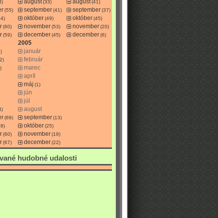
august
august
3)
(33)
(41)
er
september
september
(55)
(41)
(37)
október
október
54)
(49)
(45)
r
november
november
(60)
(53)
(20)
r
december
december
(59)
(45)
(6)
2005
január
)
február
2)
marec
)
apríl
máj
(1)
jún
júl
august
4)
er
september
(69)
(13)
október
58)
(25)
r
november
(60)
(19)
r
december
(67)
(22)
vané hudobné udalosti