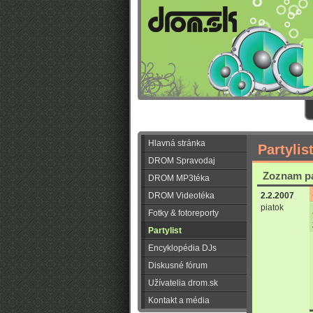
Hlavná stránka
Partylis
DROM Spravodaj
Zoznam pa
DROM MP3téka
DROM Videotéka
2.2.2007
piatok
Fotky & fotoreporty
Partylist
Encyklopédia DJs
Diskusné fórum
Užívatelia drom.sk
Kontakt a média