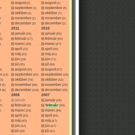
august
august
(2)
(1)
er
september
september
(1)
(5)
október
október
(2)
(7)
r
november
november
(1)
(2)
r
december
december
(3)
(2)
2011
2010
január
január
)
(30)
(55)
február
február
2)
(17)
(64)
marec
marec
)
(38)
(47)
apríl
apríl
(22)
(50)
máj
máj
(32)
(61)
jún
jún
(29)
(71)
júl
júl
(35)
(69)
august
august
3)
(30)
(57)
er
september
september
(13)
(45)
(43)
október
október
13)
(79)
(32)
r
november
november
(5)
(98)
(28)
r
december
december
(9)
(116)
(45)
2008
2007
január
január
)
(28)
február
február
7)
(2)
(50)
marec
marec
)
(23)
(69)
apríl
apríl
(33)
(65)
máj
máj
(45)
(47)
jún
jún
(42)
(47)
júl
júl
(29)
(41)