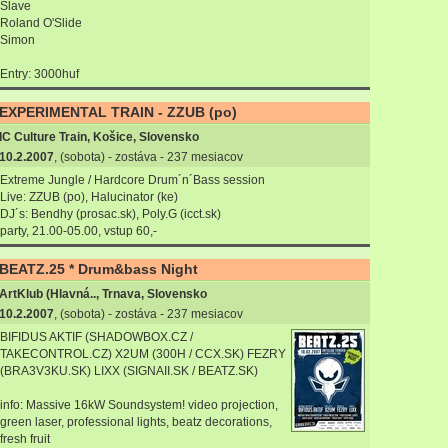
Slave
Roland O'Slide
Simon
Entry: 3000huf
EXPERIMENTAL TRAIN - ZZUB (po)
IC Culture Train, Košice, Slovensko
10.2.2007
, (sobota) - zostáva - 237 mesiacov
Extreme Jungle / Hardcore Drum´n´Bass session
Live: ZZUB (po), Halucinator (ke)
DJ´s: Bendhy (prosac.sk), Poly.G (icct.sk)
party, 21.00-05.00, vstup 60,-
BEATZ.25 * Drum&bass Night
ArtKlub (Hlavná.., Trnava, Slovensko
10.2.2007
, (sobota) - zostáva - 237 mesiacov
BIFIDUS AKTIF (SHADOWBOX.CZ /
TAKECONTROL.CZ) X2UM (300H / CCX.SK) FEZRY
(BRA3V3KU.SK) LIXX (SIGNAII.SK / BEATZ.SK)
info: Massive 16kW Soundsystem! video projection,
green laser, professional lights, beatz decorations,
fresh fruit