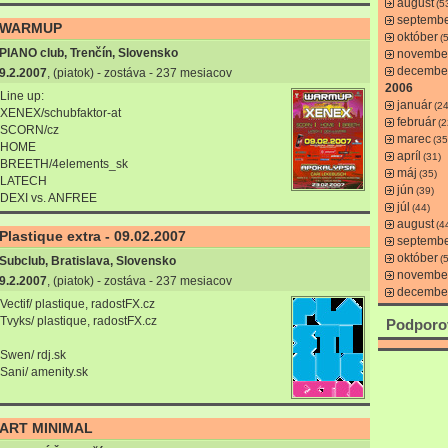
august
(5
septemb
WARMUP
október
(
PIANO club, Trenčín, Slovensko
novembe
decembe
9.2.2007
, (piatok) - zostáva - 237 mesiacov
2006
Line up:
január
(24
XENEX/schubfaktor-at
február
(2
SCORN/cz
marec
(35
HOME
apríl
(31)
BREETH/4elements_sk
máj
(35)
LATECH
jún
(39)
DEXI vs. ANFREE
júl
(44)
august
(4
Plastique extra - 09.02.2007
septemb
október
(
Subclub, Bratislava, Slovensko
novembe
9.2.2007
, (piatok) - zostáva - 237 mesiacov
decembe
Vectif/ plastique, radostFX.cz
Tvyks/ plastique, radostFX.cz
Podporo
Swen/ rdj.sk
Sani/ amenity.sk
ART MINIMAL