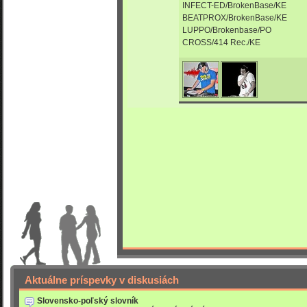
INFECT-ED/BrokenBase/KE
BEATPROX/BrokenBase/KE
LUPPO/Brokenbase/PO
CROSS/414 Rec./KE
Aktuálne príspevky v diskusiách
Slovensko-poľský slovník