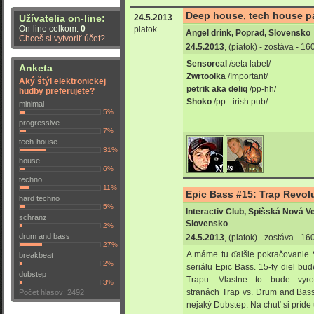
Deep house, tech house pa
24.5.2013
Užívatelia on-line:
On-line celkom:
0
piatok
Angel drink, Poprad, Slovensko
Chceš si vytvoriť účet?
24.5.2013
, (piatok) - zostáva - 1
Sensoreal
/seta label/
Anketa
Zwrtoolka
/Important/
Aký štýl elektronickej
petrik aka deliq
/pp-hh/
hudby preferujete?
Shoko
/pp - irish pub/
minimal
5%
progressive
7%
tech-house
31%
house
6%
techno
11%
Epic Bass #15: Trap Revolut
hard techno
5%
Interactiv Club, Spišská Nová V
schranz
Slovensko
2%
drum and bass
24.5.2013
, (piatok) - zostáva - 1
27%
A máme tu ďalšie pokračovanie
breakbeat
2%
seriálu Epic Bass. 15-ty diel bu
dubstep
Trapu. Vlastne to bude vyr
3%
stranách Trap vs. Drum and Bas
Počet hlasov: 2492
nejaký Dubstep. Na chuť si príde 