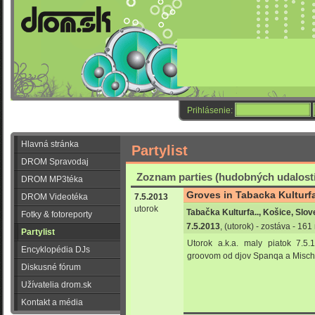
Prihlásenie:
Hlavná stránka
Partylist
DROM Spravodaj
Zoznam parties (hudobných udalostí
DROM MP3téka
Groves in Tabacka Kulturfa
DROM Videotéka
7.5.2013
utorok
Tabačka Kulturfa.., Košice, Slo
Fotky & fotoreporty
7.5.2013
, (utorok) - zostáva - 16
Partylist
Utorok a.k.a. maly piatok 7.5.
Encyklopédia DJs
groovom od djov Spanqa a Misch
Diskusné fórum
Užívatelia drom.sk
Kontakt a média