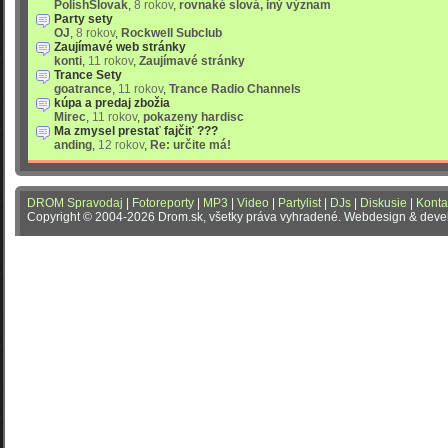
PolishSlovak
,
8 rokov
,
rovnaké slová, iný význam
Party sety
OJ
,
8 rokov
,
Rockwell Subclub
Zaujímavé web stránky
konti
,
11 rokov
,
Zaujímavé stránky
Trance Sety
goatrance
,
11 rokov
,
Trance Radio Channels
kúpa a predaj zbožia
Mirec
,
11 rokov
,
pokazeny hardisc
Ma zmysel prestať fajčiť ???
anding
,
12 rokov
,
Re: určite má!
DROM Spravodaj
|
Fotoreporty
|
MP3
|
Video
|
Partylist
|
DJs
|
Diskusie
|
Konta
Copyright © 2004-2026 Drom.sk, všetky práva vyhradené. Webdesign & dev