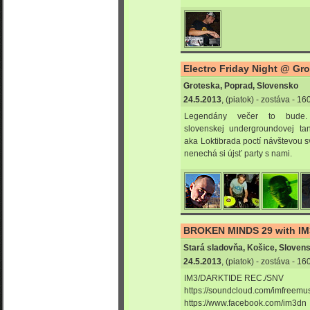
Electro Friday Night @ Gro
Groteska, Poprad, Slovensko
24.5.2013
, (piatok) - zostáva - 1
Legendány večer to bude.
slovenskej undergroundovej ta
aka Loktibrada poctí návštevou 
nenechá si újsť party s nami.
BROKEN MINDS 29 with IM
Stará sladovňa, Košice, Sloven
24.5.2013
, (piatok) - zostáva - 1
IM3/DARKTIDE REC./SNV
https://soundcloud.com/imfreemu
https://www.facebook.com/im3dn