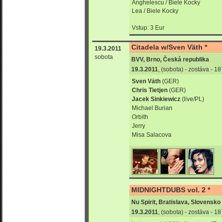
Anghelescu / Biele Kocky
Lea / Biele Kocky
Vstup: 3 Eur
Citadela w/Sven Väth *
19.3.2011
sobota
BVV, Brno, Česká republika
19.3.2011
, (sobota) - zostáva - 
Sven Väth
(GER)
Chris Tietjen
(GER)
Jacek Sinkiewicz
(live/PL)
Michael Burian
Orbith
Jerry
Misa Salacova
MIDNIGHTDUBS vol. 2 *
Nu Spirit, Bratislava, Slovensko
19.3.2011
, (sobota) - zostáva - 