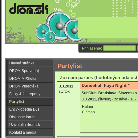
Prihlásenie:
Hlavná stránka
Partylist
DROM Spravodaj
Zoznam parties (hudobných udalostí
DROM MP3téka
Dancehall Faya Night *
DROM Videotéka
3.3.2011
štvrtok
SubClub, Bratislava, Slovensko
Fotky & fotoreporty
3.3.2011
, (štvrtok) - zostáva - 18
Partylist
Hafner
Encyklopédia DJs
Cifiman
Diskusné fórum
Užívatelia drom.sk
Kontakt a média