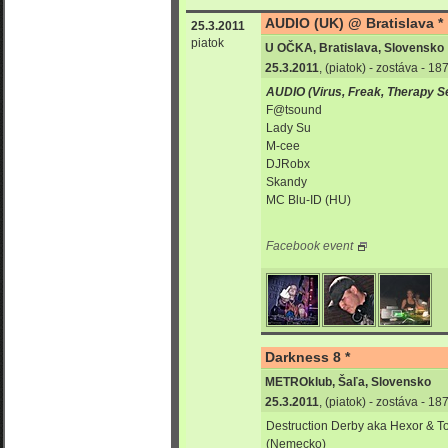
AUDIO (UK) @ Bratislava *
25.3.2011
piatok
U OČKA, Bratislava, Slovensko
25.3.2011
, (piatok) - zostáva - 1
AUDIO (Virus, Freak, Therapy S
F@tsound
Lady Su
M-cee
DJRobx
Skandy
MC Blu-ID (HU)
Facebook event
Darkness 8 *
METROklub, Šaľa, Slovensko
25.3.2011
, (piatok) - zostáva - 1
Destruction Derby aka Hexor & T
(Nemecko)