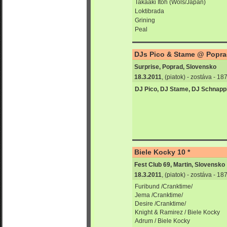
Takaaki Itoh (Wols/Japan)
Loktibrada
Grining
Peal
DJs Pico & Stame @ Poprad
Surprise, Poprad, Slovensko
18.3.2011
, (piatok) - zostáva - 1
DJ Pico, DJ Stame, DJ Schnapp
Biele Kocky 10 *
Fest Club 69, Martin, Slovensko
18.3.2011
, (piatok) - zostáva - 1
Furibund /Cranktime/
Jema /Cranktime/
Desire /Cranktime/
Knight & Ramirez / Biele Kocky
Adrum / Biele Kocky