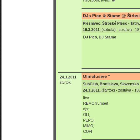
Facebook event
DJs Pico & Stame @ Štrbské
Plesnivec, Štrbské Pleso - Tatr
19.3.2011
, (sobota) - zostáva - 
DJ Pico, DJ Stame
Olinclusive *
24.3.2011
štvrtok
SubClub, Bratislava, Slovensko
24.3.2011
, (štvrtok) - zostáva - 
live:
REMO trumpet
djs:
OLI,
PEPO,
MIMO,
COFI