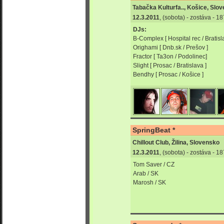
Tabačka Kulturfa.., Košice, Slo
12.3.2011
, (sobota) - zostáva - 
DJs:
B-Complex [ Hospital rec / Bratisl
Orighami [ Dnb.sk / Prešov ]
Fractor [ Ta3on / Podolinec]
Slight [ Prosac / Bratislava ]
Bendhy [ Prosac / Košice ]
SpringBeat *
Chillout Club, Žilina, Slovensko
12.3.2011
, (sobota) - zostáva - 
Tom Saver / CZ
Arab / SK
Marosh / SK