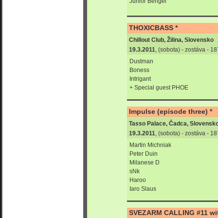
Junior Bengel
THOXICBASS *
Chillout Club, Žilina, Slovensko
19.3.2011
, (sobota) - zostáva - 
Dustman
Boness
Intrigant
+ Special guest PHOE
Impulse (episode three) *
Tasso Palace, Čadca, Slovensk
19.3.2011
, (sobota) - zostáva - 
Martin Michniak
Peter Duin
Milanese D
sNk
Haroo
Iaro Slaus
SVEZARM CALLING #11 with