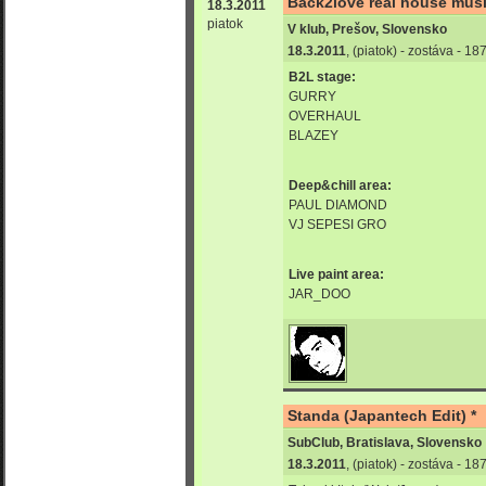
Back2love real house music
18.3.2011
piatok
V klub, Prešov, Slovensko
18.3.2011
, (piatok) - zostáva - 1
B2L stage:
GURRY
OVERHAUL
BLAZEY
Deep&chill area:
PAUL DIAMOND
VJ SEPESI GRO
Live paint area:
JAR_DOO
Standa (Japantech Edit) *
SubClub, Bratislava, Slovensko
18.3.2011
, (piatok) - zostáva - 1