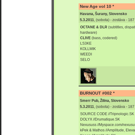
New Age vol 10 *
Havana, Šurany, Slovensko
5.3.2011
, (sobota) - zostáva - 18
OCTANE & DLR
(subtitles, disp
hardware)
CLIVE
(bass, codered)
LS3KE
KOLLMIK
WEEDI
SELO
BURNOUT #002 *
Smerr Pub, Žilina, Slovensko
5.3.2011
, (sobota) - zostáva - 18
SOURCE CODE //Tripnologic.SK
DOLYX //Drumatique.SK
Nexususs //Myspace.com/nexusu
kPek & Mathos //Amplitude, Eleva