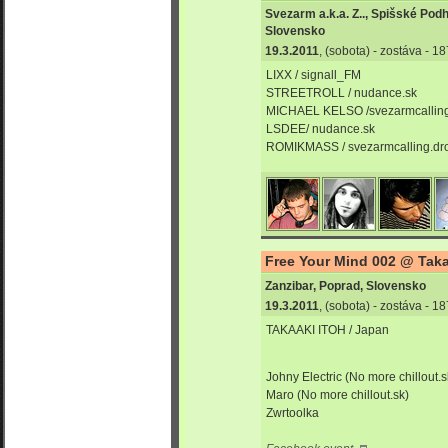
Svezarm a.k.a. Z.., Spišské Podh
Slovensko
19.3.2011
, (sobota) - zostáva - 
LIXX / signall_FM
STREETROLL / nudance.sk
MICHAEL KELSO /svezarmcalling
LSDEE/ nudance.sk
ROMIKMASS / svezarmcalling.dr
Free Your Mind 002 @ Takaa
Zanzibar, Poprad, Slovensko
19.3.2011
, (sobota) - zostáva - 
TAKAAKI ITOH / Japan
Johny Electric (No more chillout.s
Maro (No more chillout.sk)
Zwrtoolka