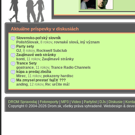
Aktuálne príspevky v diskusiách
Slovensko-poľský slovník
PolishSlovak
,
8 rokov
,
rovnaké slová, iný význam
Party sety
OJ
,
8 rokov
,
Rockwell Subclub
Zaujímavé web stránky
konti
,
11 rokov
,
Zaujímavé stránky
Trance Sety
goatrance
,
11 rokov
,
Trance Radio Channels
kúpa a predaj zbožia
Mirec
,
11 rokov
,
pokazeny hardisc
Ma zmysel prestať fajčiť ???
anding
,
12 rokov
,
Re: určite má!
DROM Spravodaj
|
Fotoreporty
|
MP3
|
Video
|
Partylist
|
DJs
|
Diskusie
|
Konta
Copyright © 2004-2026 Drom.sk, všetky práva vyhradené. Webdesign & dev