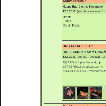
Snow parade *
Happy End, Jasná, Slovensko
12.3.2011
, (sobota) - zostáva - 
Breeth
JTBIG
Corvin Dalek
DNB ATTACK 001 *
HOTEL KOMEKO, Stará Ľubovňa
12.3.2011
, (sobota) - zostáva - 
F@TSOUND (Nudance.sk)
STREETROLL (Nudance.sk)
MICHAEL KELSO (Swezarmcallin