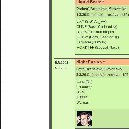
Liquid Beatz *
Radosť, Bratislava, Slovensko
4.3.2011
, (piatok) - zostáva - 18
LIXX (SIGNAll_FM)
CLIVE (Bass, Codered.sk)
BLUPCAT (Drumatique)
JERGY (Bass, Codered.sk)
JANOWA (Tasty.sk)
MC AKTIFF (Special Place)
Night Fusion *
5.3.2011
sobota
Loft!, Bratislava, Slovensko
5.3.2011
, (sobota) - zostáva - 18
Luna
(NL)
Enhancer
Biksi
Kizzah
Wargas