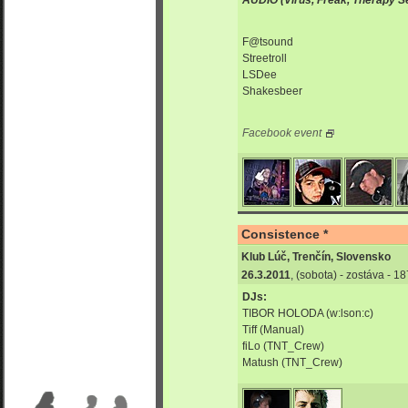
AUDIO (Virus, Freak, Therapy S
F@tsound
Streetroll
LSDee
Shakesbeer
Facebook event
Consistence *
Klub Lúč, Trenčín, Slovensko
26.3.2011
, (sobota) - zostáva - 
DJs:
TIBOR HOLODA (w:lson:c)
Tiff (Manual)
fiLo (TNT_Crew)
Matush (TNT_Crew)