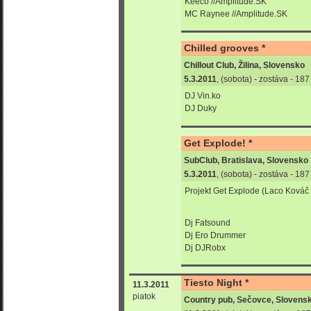
Keeco //Amplitude.SK
MC Raynee //Amplitude.SK
Chilled grooves *
Chillout Club, Žilina, Slovensko
5.3.2011
, (sobota) - zostáva - 18
DJ Vin.ko
DJ Duky
Get Explode! *
SubClub, Bratislava, Slovensko
5.3.2011
, (sobota) - zostáva - 18
Projekt Get Explode (Laco Kováč
Dj Fatsound
Dj Ero Drummer
Dj DJRobx
Tiesto Night *
11.3.2011
piatok
Country pub, Sečovce, Slovens