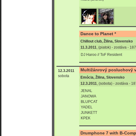
Dance to Planet *
Chillout club, Žilina, Slovensko
11.3.2011
, (piatok) - zostáva - 1
DJ Haroo // ToF Resident
Multižánrový posluchový v
12.3.2011
sobota
Emócia, Žilina, Slovensko
12.3.2011
, (sobota) - zostáva - 
JENAL
JANOWA
BLUPCAT
YADEL
JUNKETT
KPEK
Drumphone 7 with B-Compl