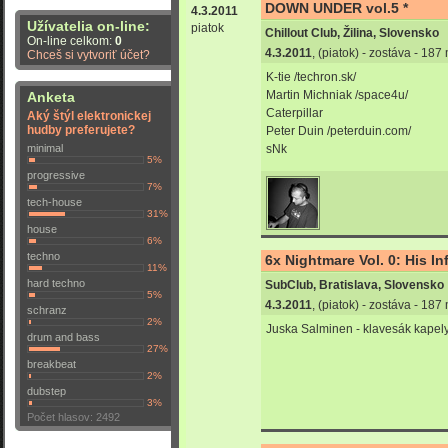
DOWN UNDER vol.5 *
4.3.2011
Užívatelia on-line:
piatok
Chillout Club, Žilina, Slovensko
On-line celkom:
0
4.3.2011
, (piatok) - zostáva - 18
Chceš si vytvoriť účet?
K-tie /techron.sk/
Martin Michniak /space4u/
Anketa
Caterpillar
Aký štýl elektronickej
hudby preferujete?
Peter Duin /peterduin.com/
minimal
sNk
5%
progressive
7%
tech-house
31%
house
6%
techno
6x Nightmare Vol. 0: His In
11%
hard techno
SubClub, Bratislava, Slovensko
5%
4.3.2011
, (piatok) - zostáva - 18
schranz
2%
Juska Salminen - klavesák kapel
drum and bass
27%
breakbeat
2%
dubstep
3%
Počet hlasov: 2492