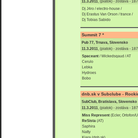
11.3.2011
, (piatok) - zostáva - 1
Dj J4ro / electro-house /
Dj Erastus Van Orson / trance /
Dj Tobias Sabido
Summit 7 *
Pub 77, Trnava, Slovensko
11.3.2011
, (piatok) - zostáva - 1
Spaceant
/ Wickedsqaud / AT
Cerulo
Lebka
Hydroes
Bobo
dnb.sk v Subclube - Rocki
SubClub, Bratislava, Slovensko
11.3.2011
, (piatok) - zostáva - 1
Miss Represent
(Ecler, Ortofon/
ReSista
(AT)
Saphira
Natty
Kiara (dnb.sk)