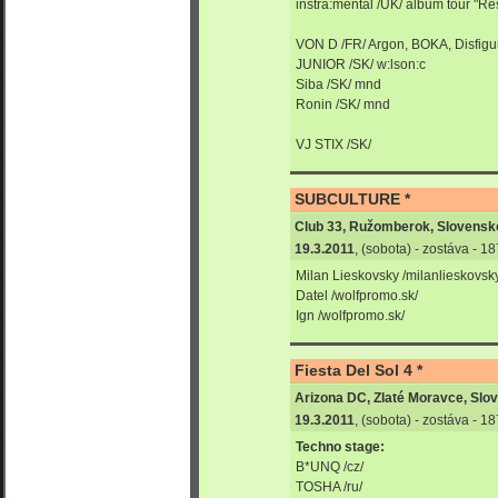
instra:mental /UK/ album tour "R
VON D /FR/ Argon, BOKA, Disfig
JUNIOR /SK/ w:lson:c
Siba /SK/ mnd
Ronin /SK/ mnd
VJ STIX /SK/
SUBCULTURE *
Club 33, Ružomberok, Slovensk
19.3.2011
, (sobota) - zostáva - 
Milan Lieskovsky /milanlieskovsk
Datel /wolfpromo.sk/
Ign /wolfpromo.sk/
Fiesta Del Sol 4 *
Arizona DC, Zlaté Moravce, Slo
19.3.2011
, (sobota) - zostáva - 
Techno stage:
B*UNQ /cz/
TOSHA /ru/