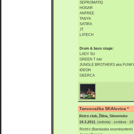
SEPROMATIQ
HOGAR
ANFREE
TANYA
SATIRA
JT
LATECH
Drum & bass stage:
LADY SU
GREEN T /uk/
JUNGLE BROTHERS aka FUNKY
IDEON
GEERCA
Tancovačka SKAlovica *
Retro club, Žilina, Slovensko
19.3.2011
, (sobota) - zostáva - 
Richťo (Bandaska soundsystem)