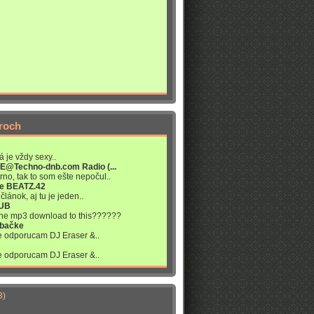
roch
á je vždy sexy..
VE@Techno-dnb.com Radio (...
rno, tak to som ešte nepočul..
re BEATZ.42
článok, aj tu je jeden..
LUB
 the mp3 download to this??????
abačke
ne odporucam DJ Eraser &..
ne odporucam DJ Eraser &..
3)