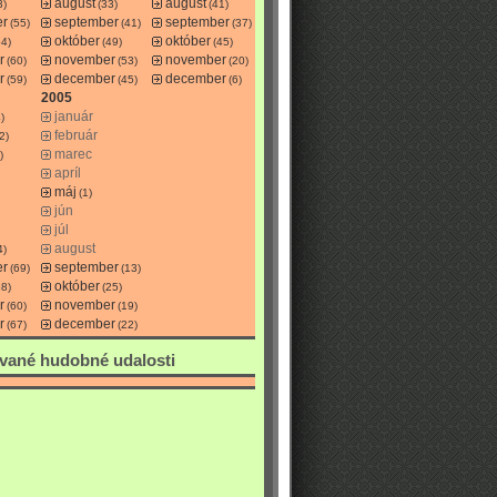
august
august
3)
(33)
(41)
er
september
september
(55)
(41)
(37)
október
október
54)
(49)
(45)
r
november
november
(60)
(53)
(20)
r
december
december
(59)
(45)
(6)
2005
január
)
február
2)
marec
)
apríl
máj
(1)
jún
júl
august
4)
er
september
(69)
(13)
október
58)
(25)
r
november
(60)
(19)
r
december
(67)
(22)
vané hudobné udalosti