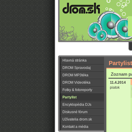
Hlavná stránka
Partylis
DROM Spravodaj
Zoznam pa
DROM MP3téka
DROM Videotéka
11.4.2014
piatok
Fotky & fotoreporty
Partylist
Encyklopédia DJs
Diskusné fórum
Užívatelia drom.sk
Kontakt a média