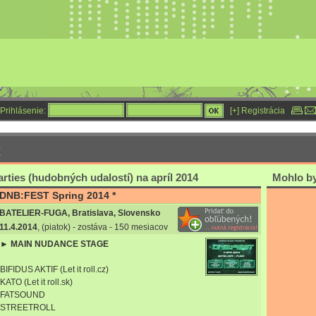
Prihlásenie:
[+] Registrácia
t
rties (hudobných udalostí) na apríl 2014
Mohlo by 
DNB:FEST Spring 2014 *
BATELIER-FUGA, Bratislava, Slovensko
11.4.2014
, (piatok) - zostáva - 150 mesiacov
► MAIN NUDANCE STAGE
BIFIDUS AKTIF (Let it roll.cz)
KATO (Let it roll.sk)
FATSOUND
STREETROLL