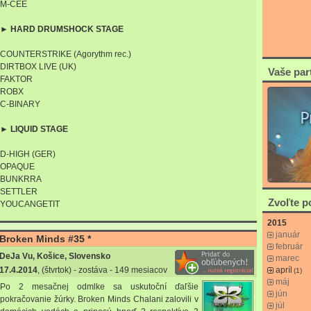
M-CEE
► HARD DRUMSHOCK STAGE
COUNTERSTRIKE (Agorythm rec.)
DIRTBOX LIVE (UK)
Vaše par
FAKTOR
ROBX
C-BINARY
► LIQUID STAGE
D-HIGH (GER)
OPAQUE
BUNKRRA
SETTLER
Zvoľte 
YOUCANGETIT
2015
január
Broken Minds #35 *
február
DeJa Vu, Košice, Slovensko
marec
apríl
17.4.2014
, (štvrtok) - zostáva - 149 mesiacov
(1)
máj
Po 2 mesačnej odmlke sa uskutoční ďaľšie
jún
pokračovanie žúrky. Broken Minds Chalani zalovili v
júl