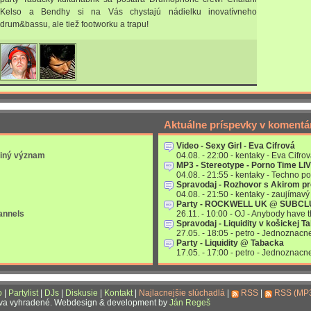
Kelso a Bendhy si na Vás chystajú nádielku inovatívneho
drum&bassu, ale tiež footworku a trapu!
Aktuálne príspevky v komentá
Video - Sexy Girl - Eva Cifrová
 iný význam
04.08. - 22:00 - kentaky - Eva Cifrov
MP3 - Stereotype - Porno Time LI
04.08. - 21:55 - kentaky - Techno po
Spravodaj - Rozhovor s Akirom p
04.08. - 21:50 - kentaky - zaujímavý 
Party - ROCKWELL UK @ SUBC
annels
26.11. - 10:00 - OJ - Anybody have
Spravodaj - Liquidity v košickej T
27.05. - 18:05 - petro - Jednoznac
Party - Liquidity @ Tabacka
17.05. - 17:00 - petro - Jednoznac
o
|
Partylist
|
DJs
|
Diskusie
|
Kontakt
|
Najlacnejšie slúchadlá
|
RSS
|
RSS (MP
áva vyhradené. Webdesign & development by
Ján Regeš