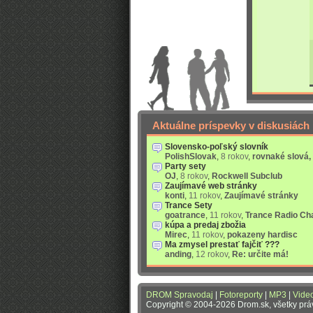
Aktuálne príspevky v diskusiách
Slovensko-poľský slovník
PolishSlovak
,
8 rokov
,
rovnaké slová,
Party sety
OJ
,
8 rokov
,
Rockwell Subclub
Zaujímavé web stránky
konti
,
11 rokov
,
Zaujímavé stránky
Trance Sety
goatrance
,
11 rokov
,
Trance Radio Ch
kúpa a predaj zbožia
Mirec
,
11 rokov
,
pokazeny hardisc
Ma zmysel prestať fajčiť ???
anding
,
12 rokov
,
Re: určite má!
DROM Spravodaj
|
Fotoreporty
|
MP3
|
Vide
Copyright © 2004-2026 Drom.sk, všetky pr