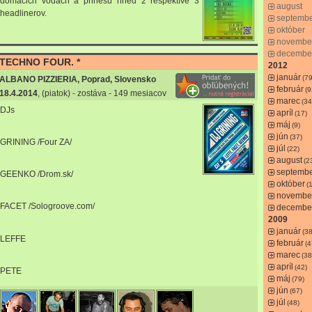
domácich vodách a prinesú hneď 2 respektíve 3
august
headlinerov.
septemb
október
novembe
decembe
TECHNO FOUR. *
2012
január
(79
ALBANO PIZZIERIA, Poprad, Slovensko
február
(9
18.4.2014
, (piatok) - zostáva - 149 mesiacov
marec
(34
DJs
apríl
(17)
máj
(9)
jún
(37)
GRINING /Four ZA/
júl
(22)
august
(2
septemb
GEENKO /Drom.sk/
október
(
novembe
FACET /Sologroove.com/
decembe
2009
január
(38
LEFFE
február
(4
marec
(38
apríl
(42)
PETE
máj
(79)
jún
(67)
júl
(48)