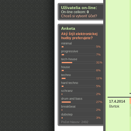
Užívatelia on-line:
On-line celkom:
0
Chceš si vytvoriť účet?
Anketa
Aký štýl elektronickej
hudby preferujete?
minimal
5%
progressive
7%
tech-house
31%
house
6%
techno
11%
hard techno
5%
schranz
2%
drum and bass
17.4.2014
27%
štvrtok
breakbeat
2%
dubstep
3%
Počet hlasov: 2492