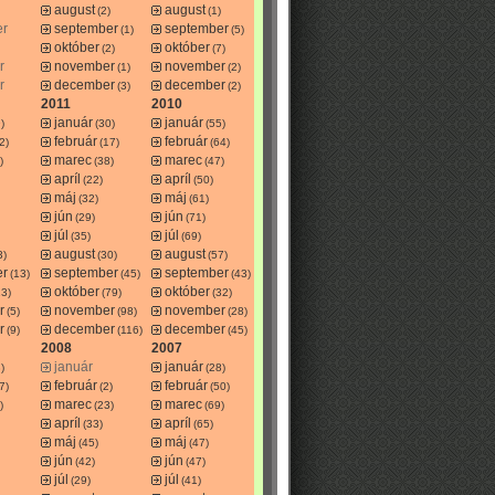
august
august
(2)
(1)
er
september
september
(1)
(5)
október
október
(2)
(7)
r
november
november
(1)
(2)
r
december
december
(3)
(2)
2011
2010
január
január
)
(30)
(55)
február
február
2)
(17)
(64)
marec
marec
)
(38)
(47)
apríl
apríl
(22)
(50)
máj
máj
(32)
(61)
jún
jún
(29)
(71)
júl
júl
(35)
(69)
august
august
3)
(30)
(57)
er
september
september
(13)
(45)
(43)
október
október
13)
(79)
(32)
r
november
november
(5)
(98)
(28)
r
december
december
(9)
(116)
(45)
2008
2007
január
január
)
(28)
február
február
7)
(2)
(50)
marec
marec
)
(23)
(69)
apríl
apríl
(33)
(65)
máj
máj
(45)
(47)
jún
jún
(42)
(47)
júl
júl
(29)
(41)