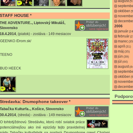
august
(5
septemb
október
(
STAFF HOUSE *
novembe
decembe
THE ADVENTURE.., Liptovský Mikuláš,
2006
Slovensko
január
(24
18.4.2014
, (piatok) - zostáva - 149 mesiacov
február
(2
GEENKO /Drom.sk/
marec
(35
apríl
(31)
máj
(35)
TEENO
jún
(39)
júl
(44)
august
(4
BUD HEECK
septemb
október
(
novembe
decembe
Podporo
Stredavka: Drumophone takeover *
Tabačka Kulturfa.., Košice, Slovensko
30.4.2014
, (streda) - zostáva - 149 mesiacov
O tohtotýždnovú Stredávku, ktorú robí sviatok práce
potenciálnejšou ako iné epizódy tejto pravidelnej
párty Tabačky kulturfabrik sa postará Drumophone crew! Chalani