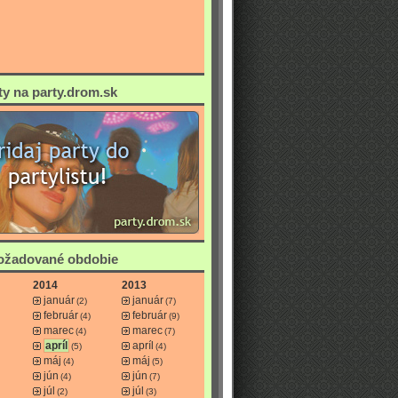
ty na party.drom.sk
požadované obdobie
2014
2013
január
január
(2)
(7)
február
február
(4)
(9)
marec
marec
(4)
(7)
apríl
apríl
(5)
(4)
máj
máj
(4)
(5)
jún
jún
(4)
(7)
júl
júl
(2)
(3)