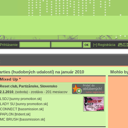
Prihlásenie:
[+] Registrácia
t
rties (hudobných udalostí) na január 2010
Mohlo by 
Mixed Up *
Reset club, Partizánske, Slovensko
2.1.2010
, (sobota) - zostáva - 201 mesiacov
LSDJ [sunny promotion.sk]
LADY SU [sunny promotion.sk]
CONNECT [bassmission.sk]
PAPLON [trident.sk]
MC BRUSH [bassmission.sk]