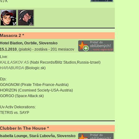
VJ K
Masacra 2 *
Hotel Biatlon, Osrblie, Slovensko
15.1.2010
, (piatok) - zostáva - 201 mesiacov
Live:
KALILASKOV AS
(Nabi Records/Blitz Studios,Russia-Izrael)
HARABURDA
(Biologic.sk)
Djs:
GOAGNOM (Pirate Tribe-France-Austria)
HORIZON (Cosmixed Society-USA-Austria)
GORGO (Space Attack.sk)
Uv Activ Dekorations:
TETRIS vs. SAYP
Clubber In The House *
Isabella Lounge, Stará Ľubovňa, Slovensko