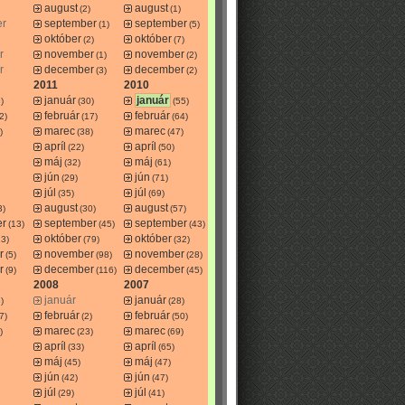
august
august
(2)
(1)
er
september
september
(1)
(5)
október
október
(2)
(7)
r
november
november
(1)
(2)
r
december
december
(3)
(2)
2011
2010
január
január
)
(30)
(55)
február
február
2)
(17)
(64)
marec
marec
)
(38)
(47)
apríl
apríl
(22)
(50)
máj
máj
(32)
(61)
jún
jún
(29)
(71)
júl
júl
(35)
(69)
august
august
3)
(30)
(57)
er
september
september
(13)
(45)
(43)
október
október
13)
(79)
(32)
r
november
november
(5)
(98)
(28)
r
december
december
(9)
(116)
(45)
2008
2007
január
január
)
(28)
február
február
7)
(2)
(50)
marec
marec
)
(23)
(69)
apríl
apríl
(33)
(65)
máj
máj
(45)
(47)
jún
jún
(42)
(47)
júl
júl
(29)
(41)