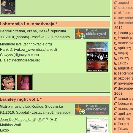
august
septemb
október
novembe
decembe
Lobotomija Lokomotivnaja *
2012
Central Station, Praha, Česká republika
január
(79
9.1.2010
, (sobota) - zostáva - 201 mesiacov
február
(9
marec
(34
Mindhole live (technokracie.org)
apríl
(17)
Rank D. (vukow_www.idj.cz/rank-d)
máj
(9)
Gawyss (djgawyss.com)
jún
(37)
Dialect (technokracie.org)
júl
(22)
august
(2
septemb
október
(
novembe
decembe
2009
január
Bramley night vol.1 *
(38
február
(4
Matrix music club, Košice, Slovensko
marec
(38
9.1.2010
, (sobota) - zostáva - 201 mesiacov
apríl
(42)
máj
(79)
Juan De Marco aka Wndfall
(HU)
jún
(67)
Mathias Wolf
júl
(48)
Läzio