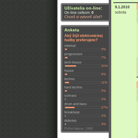
9.1.2010
Užívatelia on-line:
sobota
On-line celkom:
0
Chceš si vytvoriť účet?
Anketa
Aký štýl elektronickej
hudby preferujete?
minimal
5%
progressive
7%
tech-house
31%
house
6%
techno
11%
hard techno
5%
schranz
2%
drum and bass
27%
breakbeat
2%
dubstep
3%
Počet hlasov: 2492