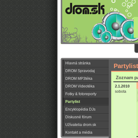
Hlavná stránka
Partylis
DROM Spravodaj
Zoznam pa
DROM MP3téka
DROM Videotéka
2.1.2010
sobota
Fotky & fotoreporty
Partylist
Encyklopédia DJs
Diskusné fórum
Užívatelia drom.sk
Kontakt a média