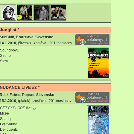
Junglist *
SubClub, Bratislava, Slovensko
14.1.2010
, (štvrtok) - zostáva - 201 mesiacov
SoundboyD
Stroho
Stew
NUDANCE LIVE #2 *
Rock Fabric, Poprad, Slovensko
15.1.2010
, (piatok) - zostáva - 201 mesiacov
GET EXPLODE live
Mcee
Spanq
F@tSound
Deliquentz