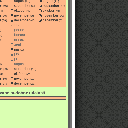
august
august
3)
(33)
(41)
er
september
september
(55)
(41)
(37)
október
október
54)
(49)
(45)
r
november
november
(60)
(53)
(20)
r
december
december
(59)
(45)
(6)
2005
január
)
február
2)
marec
)
apríl
máj
(1)
jún
júl
august
4)
er
september
(69)
(13)
október
58)
(25)
r
november
(60)
(19)
r
december
(67)
(22)
vané hudobné udalosti