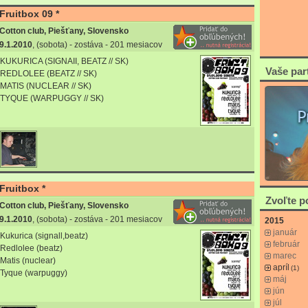
Fruitbox 09 *
Cotton club, Piešťany, Slovensko
9.1.2010
, (sobota) - zostáva - 201 mesiacov
KUKURICA (SIGNAII, BEATZ // SK)
Vaše par
REDLOLEE (BEATZ // SK)
MATIS (NUCLEAR // SK)
TYQUE (WARPUGGY // SK)
Fruitbox *
Zvoľte 
Cotton club, Piešťany, Slovensko
9.1.2010
, (sobota) - zostáva - 201 mesiacov
2015
január
Kukurica (signall,beatz)
február
Redlolee (beatz)
marec
Matis (nuclear)
apríl
(1)
Tyque (warpuggy)
máj
jún
júl