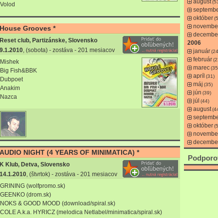
august
(5
Volod
septemb
október
(
novembe
House Grooves *
decembe
Reset club, Partizánske, Slovensko
2006
9.1.2010
, (sobota) - zostáva - 201 mesiacov
január
(24
február
(2
Mishek
marec
(35
Big Fish&BBK
apríl
(31)
Dubpoet
máj
(35)
Anakim
jún
(39)
Nazca
júl
(44)
august
(4
septemb
október
(
novembe
decembe
AUDIO NIGHT (4 YEARS OF MINIMATICA) *
Podporo
K Klub, Detva, Slovensko
14.1.2010
, (štvrtok) - zostáva - 201 mesiacov
GRINING (wolfpromo.sk)
GEENKO (drom.sk)
NOKS & GOOD MOOD (download/spiral.sk)
COLE A.k.a. HYRICZ (melodica Netlabel/minimatica/spiral.sk)