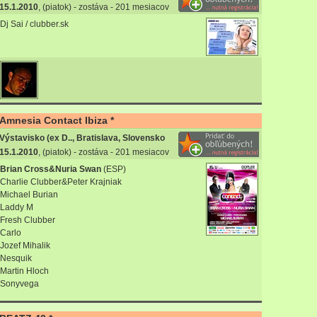
15.1.2010
, (piatok) - zostáva - 201 mesiacov
Dj Sai / clubber.sk
Amnesia Contact Ibiza *
Výstavisko (ex D.., Bratislava, Slovensko
15.1.2010
, (piatok) - zostáva - 201 mesiacov
Brian Cross&Nuria Swan
(ESP)
Charlie Clubber&Peter Krajniak
Michael Burian
Laddy M
Fresh Clubber
Carlo
Jozef Mihalik
Nesquik
Martin Hloch
Sonyvega