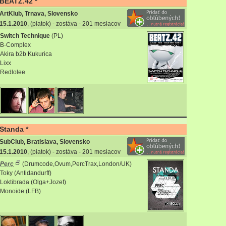
BEATZ.42 *
ArtKlub, Trnava, Slovensko
15.1.2010
, (piatok) - zostáva - 201 mesiacov
Switch Technique
(PL)
B-Complex
Akira b2b Kukurica
Lixx
Redlolee
Standa *
SubClub, Bratislava, Slovensko
15.1.2010
, (piatok) - zostáva - 201 mesiacov
Perc
(Drumcode,Ovum,PercTrax,London/UK)
Toky (Antidandurff)
Loktibrada (Olga+Jozef)
Monoide (LFB)