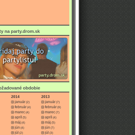
ty na party.drom.sk
požadované obdobie
2014
2013
január
január
(2)
(7)
február
február
(4)
(9)
marec
marec
(4)
(7)
apríl
apríl
(5)
(4)
máj
máj
(4)
(5)
jún
jún
(4)
(7)
júl
júl
(2)
(3)