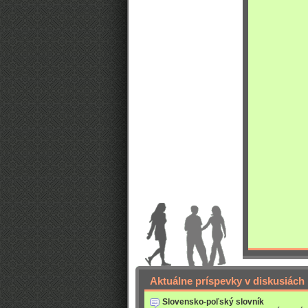
Aktuálne príspevky v diskusiách
Slovensko-poľský slovník