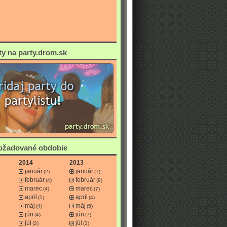
ty na party.drom.sk
požadované obdobie
2014
2013
január
január
(2)
(7)
február
február
(4)
(9)
marec
marec
(4)
(7)
apríl
apríl
(5)
(4)
máj
máj
(4)
(5)
jún
jún
(4)
(7)
júl
júl
(2)
(3)