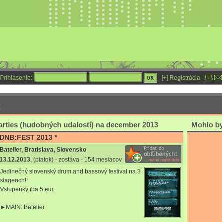
Prihlásenie:
[+] Registrácia
t
rties (hudobných udalostí) na december 2013
Mohlo by 
DNB:FEST 2013 *
Batelier, Bratislava, Slovensko
13.12.2013
, (piatok) - zostáva - 154 mesiacov
Jedinečný slovenský drum and bassový festival na 3
stageoch!!
Vstupenky iba 5 eur.
►MAIN: Batelier