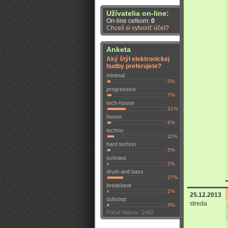
Užívatelia on-line:
On-line celkom:
0
Chceš si vytvoriť účet?
Anketa
Aký štýl elektronickej
hudby preferujete?
minimal
5%
progressive
7%
tech-house
31%
house
6%
techno
11%
hard techno
5%
schranz
2%
drum and bass
27%
breakbeat
2%
25.12.2013
dubstep
streda
3%
Počet hlasov: 2492