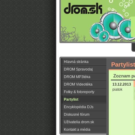
Hlavná stránka
Partylis
DROM Spravodaj
Zoznam pa
DROM MP3téka
DROM Videotéka
13.12.2013
piatok
Fotky & fotoreporty
Partylist
Encyklopédia DJs
Diskusné fórum
Užívatelia drom.sk
Kontakt a média