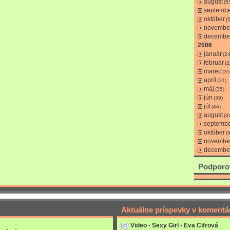
august
(5
septemb
október
(
novembe
decembe
2006
január
(24
február
(2
marec
(35
apríl
(31)
máj
(35)
jún
(39)
júl
(44)
august
(4
septemb
október
(
novembe
decembe
Podporo
Aktuálne príspevky v komentá
Video - Sexy Girl - Eva Cifrová