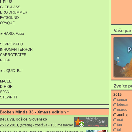
L PLUS
GLEB & ASS
ERO DRUMMER
FATSOUND
OPAQUE
Vaše par
►HARD: Fuga
SEPROMATIQ
INHUMAN TERROR
CARROTEATER
ROBX
►LIQUID: Bar
M-CEE
Zvoľte 
D-HIGH
SPANI
2015
STEWPITT
január
február
marec
Broken Minds 33 - Xmass edition *
apríl
(1)
DeJa Vu, Košice, Slovensko
máj
jún
25.12.2013
, (streda) - zostáva - 153 mesiacov
júl