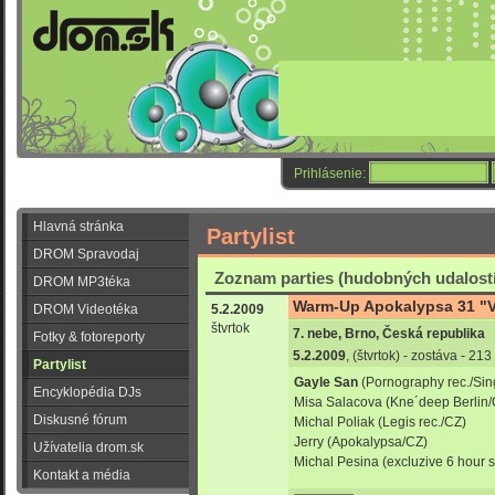
Prihlásenie:
Hlavná stránka
Partylist
DROM Spravodaj
Zoznam parties (hudobných udalostí
DROM MP3téka
Warm-Up Apokalypsa 31 "Vir
DROM Videotéka
5.2.2009
štvrtok
7. nebe, Brno, Česká republika
Fotky & fotoreporty
5.2.2009
, (štvrtok) - zostáva - 2
Partylist
Gayle San
(Pornography rec./Sin
Encyklopédia DJs
Misa Salacova (Kne´deep Berlin/
Diskusné fórum
Michal Poliak (Legis rec./CZ)
Jerry (Apokalypsa/CZ)
Užívatelia drom.sk
Michal Pesina (excluzive 6 hour s
Kontakt a média