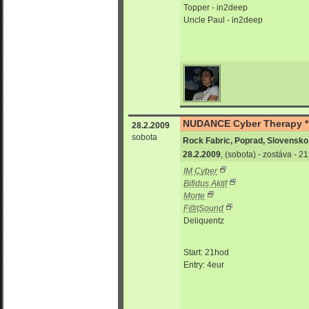
Topper - in2deep
Uncle Paul - in2deep
NUDANCE Cyber Therapy *
28.2.2009
sobota
Rock Fabric, Poprad, Slovensko
28.2.2009
, (sobota) - zostáva - 
IM Cyber
Bifidus Aktif
Morte
F@tSound
Deliquentz
Start: 21hod
Entry: 4eur