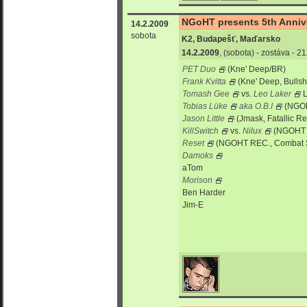
NGoHT presents 5th Annive
14.2.2009
sobota
K2, Budapešť, Maďarsko
14.2.2009
, (sobota) - zostáva - 
PET Duo
(Kne' Deep/BR)
Frank Kvitta
(Kne' Deep, Bullsh
Tomash Gee
vs.
Leo Laker
L
Tobias Lüke
aka O.B.I
(NGOHT
Jason Little
(Jmask, Fatallic R
KillSwitch
vs.
Nilux
(NGOHT RE
Reset
(NGOHT REC., Combat Ski
Damoks
aTom
Morison
Ben Harder
Jim-E