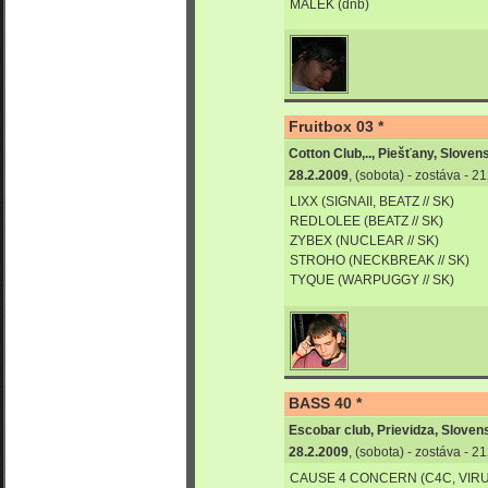
MALEK (dnb)
Fruitbox 03 *
Cotton Club,.., Piešťany, Sloven
28.2.2009
, (sobota) - zostáva - 
LIXX (SIGNAII, BEATZ // SK)
REDLOLEE (BEATZ // SK)
ZYBEX (NUCLEAR // SK)
STROHO (NECKBREAK // SK)
TYQUE (WARPUGGY // SK)
BASS 40 *
Escobar club, Prievidza, Sloven
28.2.2009
, (sobota) - zostáva - 
CAUSE 4 CONCERN (C4C, VIR