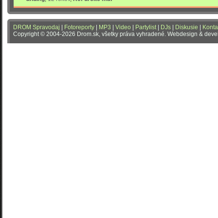
DROM Spravodaj
|
Fotoreporty
|
MP3
|
Video
|
Partylist
|
DJs
|
Diskusie
|
Konta
Copyright © 2004-2026 Drom.sk, všetky práva vyhradené. Webdesign & dev