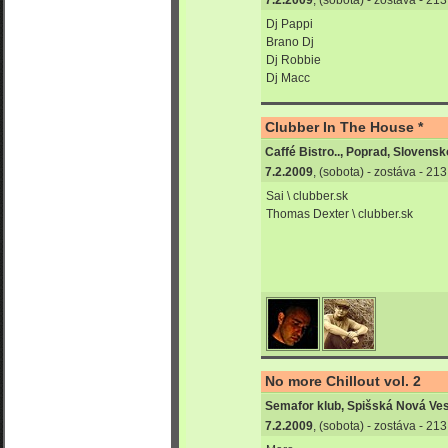
Dj Pappi
Brano Dj
Dj Robbie
Dj Macc
Clubber In The House *
Caffé Bistro.., Poprad, Slovensk
7.2.2009
, (sobota) - zostáva - 21
Sai \ clubber.sk
Thomas Dexter \ clubber.sk
No more Chillout vol. 2
Semafor klub, Spišská Nová Ve
7.2.2009
, (sobota) - zostáva - 21