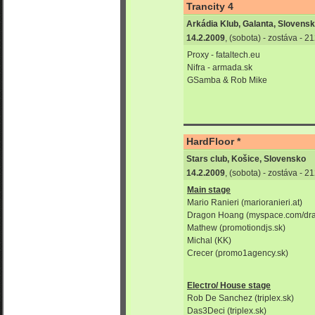
Trancity 4
Arkádia Klub, Galanta, Slovens
14.2.2009
, (sobota) - zostáva - 
Proxy - fataltech.eu
Nifra - armada.sk
GSamba & Rob Mike
HardFloor *
Stars club, Košice, Slovensko
14.2.2009
, (sobota) - zostáva - 
Main stage
Mario Ranieri (marioranieri.at)
Dragon Hoang (myspace.com/dr
Mathew (promotiondjs.sk)
Michal (KK)
Crecer (promo1agency.sk)
Electro/ House stage
Rob De Sanchez (triplex.sk)
Das3Deci (triplex.sk)