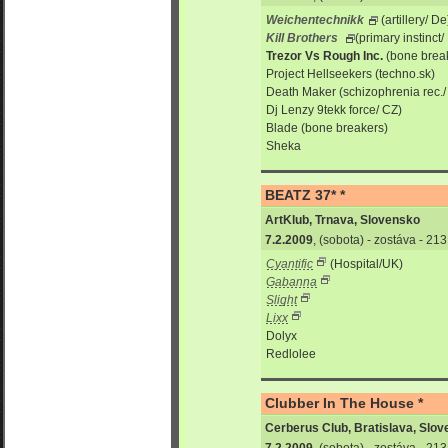
Weichentechnikk
(artillery/ De
Kill Brothers
(primary instinct/
Trezor Vs Rough Inc.
(bone brea
Project Hellseekers (techno.sk)
Death Maker (schizophrenia rec./
Dj Lenzy 9tekk force/ CZ)
Blade (bone breakers)
Sheka
BEATZ 37* *
ArtKlub, Trnava, Slovensko
7.2.2009
, (sobota) - zostáva - 21
Cyantific
(Hospital/UK)
Gabanna
Slight
Lixx
Dolyx
Redlolee
Clubber In The House *
Cerberus Club, Bratislava, Slo
7.2.2009
, (sobota) - zostáva - 21