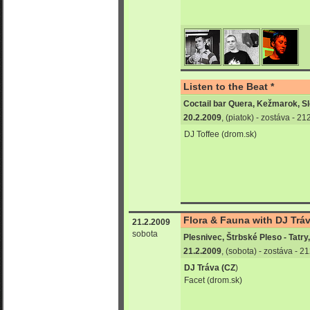
Listen to the Beat *
Coctail bar Quera, Kežmarok, S
20.2.2009
, (piatok) - zostáva - 2
DJ Toffee (drom.sk)
Flora & Fauna with DJ Tráv
21.2.2009
sobota
Plesnivec, Štrbské Pleso - Tatr
21.2.2009
, (sobota) - zostáva - 
DJ Tráva (CZ
)
Facet (drom.sk)