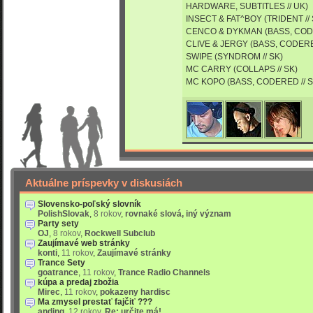
HARDWARE, SUBTITLES // UK)
INSECT & FAT^BOY (TRIDENT // 
CENCO & DYKMAN (BASS, CODE
CLIVE & JERGY (BASS, CODERED
SWIPE (SYNDROM // SK)
MC CARRY (COLLAPS // SK)
MC KOPO (BASS, CODERED // S
Aktuálne príspevky v diskusiách
Slovensko-poľský slovník
PolishSlovak
,
8 rokov
,
rovnaké slová, iný význam
Party sety
OJ
,
8 rokov
,
Rockwell Subclub
Zaujímavé web stránky
konti
,
11 rokov
,
Zaujímavé stránky
Trance Sety
goatrance
,
11 rokov
,
Trance Radio Channels
kúpa a predaj zbožia
Mirec
,
11 rokov
,
pokazeny hardisc
Ma zmysel prestať fajčiť ???
anding
,
12 rokov
,
Re: určite má!