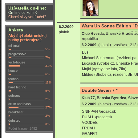
Užívatelia on-line:
On-line celkom:
0
Chceš si vytvoriť účet?
Warm Up Sonne Edition "D
6.2.2009
Anketa
piatok
Club Hvězda, Uherské Hradiště
Aký štýl elektronickej
republika
hudby preferujete?
6.2.2009
, (piatok) - zostáva - 21
minimal
5%
DJs:
progressive
7%
Michael Scuberman (rezident par
tech-house
Lucasch (Strobe.cz, Uherské Hrad
31%
Majkl (vychytane.info, Zlín)
house
6%
Mildee (Strobe.cz, rezident SE, U
techno
11%
hard techno
Double Seven 7 *
5%
schranz
Klub 77, Banská Bystrica, Slov
2%
drum and bass
6.2.2009
, (piatok) - zostáva - 21
27%
SNIPPAH /prosac.sk
breakbeat
2%
DUALL /prosac.sk
dubstep
VOODEE
3%
FRIJAH
Počet hlasov: 2492
GRAFFIT