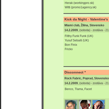
Herak (workingpro.sk)
Witti (promo1agency.sk)
Kick da Night - Valentine's 
Miami club, Žilina, Slovensko
14.2.2009
, (sobota) - zostáva - 
Filthy Funk Funk (UK)
Yusuf Sebaiti (UK)
Bon Finix
Fricko
Disconnect *
Rock Fabric, Poprad, Slovensko
14.2.2009
, (sobota) - zostáva - 
Benco, Tlama, Facet