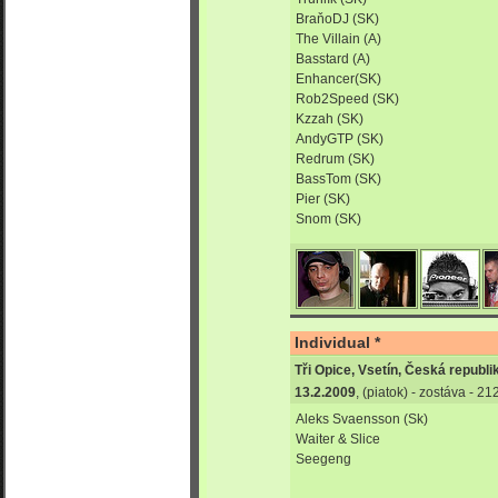
BraňoDJ (SK)
The Villain (A)
Basstard (A)
Enhancer(SK)
Rob2Speed (SK)
Kzzah (SK)
AndyGTP (SK)
Redrum (SK)
BassTom (SK)
Pier (SK)
Snom (SK)
Individual *
Tři Opice, Vsetín, Česká republi
13.2.2009
, (piatok) - zostáva - 2
Aleks Svaensson (Sk)
Waiter & Slice
Seegeng