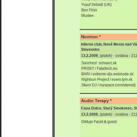
Yusuf Sebaiti (UK)
Bon Finix
Mustee
Noxtron *
Inferno club, Nové Mesto nad V
Slovensko
13.2.2009
, (piatok) - zostáva - 2
Sanchez/ schranz.sk
PROXY / Fataltech.eu
BARI / extreme-djs.webnode.sk
Nightsun Project / eoem.tym.sk
Stano DJ / myspace.com/stanodj
Audio Terapy *
Casa Dolce, Starý Smokovec, S
13.2.2009
, (piatok) - zostáva - 2
Diktuje Facet & guest