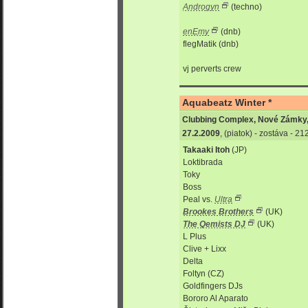
Androgyn
(techno)
enEmy
(dnb)
flegMatik (dnb)
vj perverts crew
Aquabeatz Winter *
Clubbing Complex, Nové Zámky
27.2.2009
, (piatok) - zostáva - 2
Takaaki Itoh
(JP)
Loktibrada
Toky
Boss
Peal vs.
Ultra
Brookes Brothers
(UK)
The Qemists DJ
(UK)
L Plus
Clive + Lixx
Delta
Foltyn (CZ)
Goldfingers DJs
Bororo Al Aparato