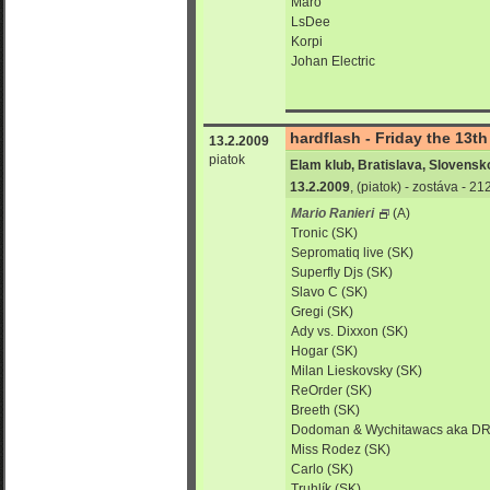
Maro
LsDee
Korpi
Johan Electric
hardflash - Friday the 13th
13.2.2009
piatok
Elam klub, Bratislava, Slovensk
13.2.2009
, (piatok) - zostáva - 2
Mario Ranieri
(A)
Tronic (SK)
Sepromatiq live (SK)
Superfly Djs (SK)
Slavo C (SK)
Gregi (SK)
Ady vs. Dixxon (SK)
Hogar (SK)
Milan Lieskovsky (SK)
ReOrder (SK)
Breeth (SK)
Dodoman & Wychitawacs aka D
Miss Rodez (SK)
Carlo (SK)
Truhlík (SK)