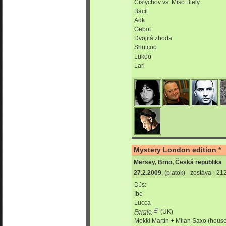
Čistychov vs. Mišo Biely
Bacil
Adk
Gebot
Dvojitá zhoda
Shutcoo
Lukoo
Lari
Mystery London edition *
Mersey, Brno, Česká republika
27.2.2009
, (piatok) - zostáva - 2
DJs:
Ibe
Lucca
Fergie
(UK)
Mekki Martin + Milan Saxo (house