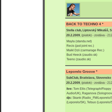
BACK TO TECHNO 4 *
Stella club, Liptovský Mikuláš, 
20.2.2009
, (piatok) - zostáva - 2
Mayla (standa.net)
Recis (jast joint rec.)
Maikl Dzii (carmarage Rec.)
Bud Heeck (zaudio.sk)
Teeno (zaudio.sk)
Leporelo Groove *
SubClub, Bratislava, Slovensko
20.2.2009
, (piatok) - zostáva - 2
live:
Tom Ellis (Telegraph/Floppy
Audio/UK), Raganova (Sologroo
djs:
Skank (Radio_FM/Leporelo/S
(Leporelo/SK), Tetsuo (Leporelo/