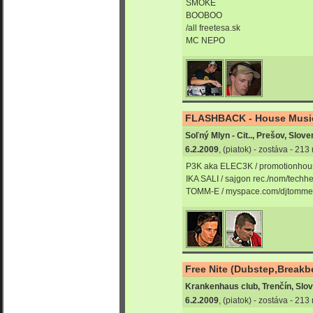
SMOKE
BOOBOO
/all freetesa.sk
MC NEPO
FLASHBACK - House Music 
Soľný Mlyn - Cit.., Prešov, Slov
6.2.2009
, (piatok) - zostáva - 21
P3K aka ELEC3K / promotionhou
IKA SALI / sajgon rec./nom/techh
TOMM-E / myspace.com/djtomm
Free Nite (Dubstep,Breakb
Krankenhaus club, Trenčín, Slo
6.2.2009
, (piatok) - zostáva - 21