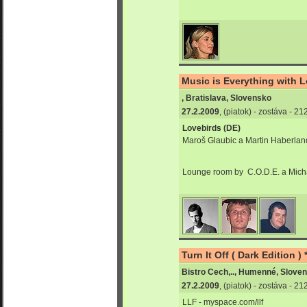
Music is Everything with L
, Bratislava, Slovensko
27.2.2009
, (piatok) - zostáva - 2
Lovebirds (DE)
Maroš Glaubic a Martin Haberlan
Lounge room by C.O.D.E. a Mich
Turn It Off ( Dark Edition ) 
Bistro Cech,.., Humenné, Slove
27.2.2009
, (piatok) - zostáva - 2
LLF - myspace.com/llf