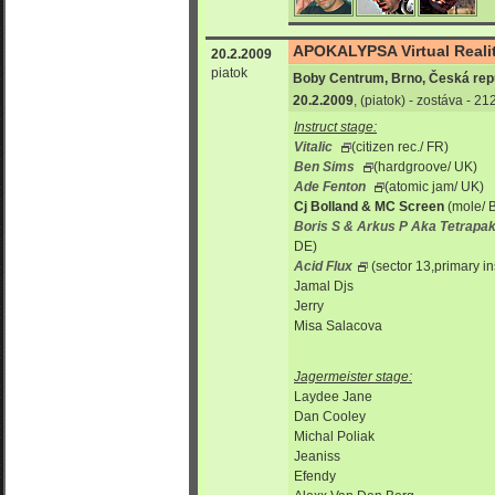
APOKALYPSA Virtual Realit
20.2.2009
piatok
Boby Centrum, Brno, Česká rep
20.2.2009
, (piatok) - zostáva - 2
Instruct stage:
Vitalic
(citizen rec./ FR)
Ben Sims
(hardgroove/ UK)
Ade Fenton
(atomic jam/ UK)
Cj Bolland & MC Screen
(mole/ 
Boris S & Arkus P Aka Tetrapa
DE)
A
cid Flux
(sector 13,primary i
Jamal Djs
Jerry
Misa Salacova
Jagermeister stage:
Laydee Jane
Dan Cooley
Michal Poliak
Jeaniss
Efendy