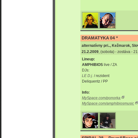
DRAMATYKA 04 *
alternatívny pri.., Kežmarok, Sl
21.2.2009
, (sobota) - zostáva - 
Lineup:
AMPHIBIOS
live / ZA
DJs:
LE D.j.
/ rezident
Deliquentz / PP
Info:
MySpace.com/ponorka
MySpace.com/amphibiosmusic
SPIRAL 28 – Drum&Bass ni