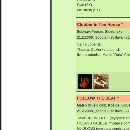
Byto (SK)
Mc Brush (SK)
Clubber In The House *
Subway, Poprad, Slovensko
21.2.2009
, (sobota) - zostáva - 
Sai \ clubber.sk
Thomas Dexter \ clubber.sk
live saxafonista Martin "Grňa" Ch
FOLLOW THE BEAT *
Matrix music club, Košice, Slo
21.2.2009
, (sobota) - zostáva - 
TAMBOR PROJECT (myspace.com/
ROLAND KADELA (myspace.com/
DJ GOOGS (myspace.com/spaceb