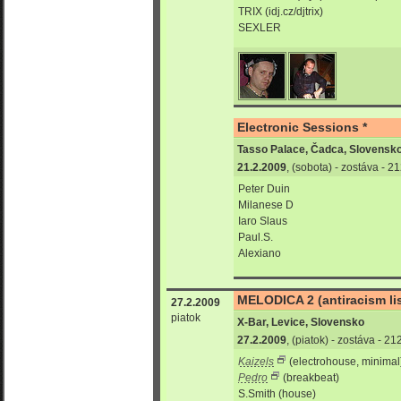
TRIX (idj.cz/djtrix)
SEXLER
Electronic Sessions *
Tasso Palace, Čadca, Slovensk
21.2.2009
, (sobota) - zostáva - 
Peter Duin
Milanese D
Iaro Slaus
Paul.S.
Alexiano
MELODICA 2 (antiracism lis
27.2.2009
piatok
X-Bar, Levice, Slovensko
27.2.2009
, (piatok) - zostáva - 2
Kaizels
(electrohouse, minimal
Pedro
(breakbeat)
S.Smith (house)