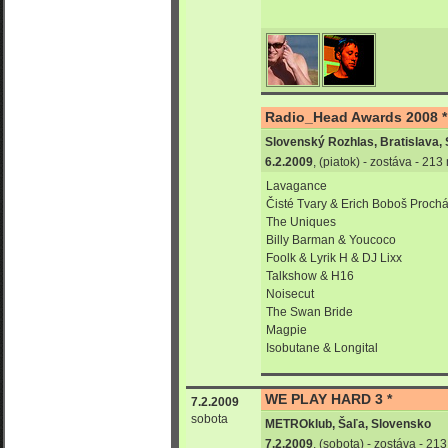
Radio_Head Awards 2008 *
Slovenský Rozhlas, Bratislava,
6.2.2009
, (piatok) - zostáva - 21
Lavagance
Čisté Tvary & Erich Boboš Proch
The Uniques
Billy Barman & Youcoco
Foolk & Lyrik H & DJ Lixx
Talkshow & H16
Noisecut
The Swan Bride
Magpie
Isobutane & Longital
WE PLAY HARD 3 *
7.2.2009
sobota
METROklub, Šaľa, Slovensko
7.2.2009
, (sobota) - zostáva - 21