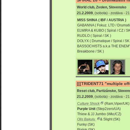
World club, Zvolen, Slovensko
21.2.2009
, (sobota) - zostáva - 
MISS SHINA ( IBF / AUSTRIA )
GABANNA ( Fokuz. LTD / Drumatiq
ELWIRA & KUBO ( Spiral / CZ / SK
RUDLO ( Spiral / SK )
DOLYX ( Drumatique / Spiral / SK 
BASSOCHISTS a.k.a THE ENEMY
Breakbone / SK )
[[[TRIDENT71 "multiple offe
Reset club, Partizánske, Slove
21.2.2009
, (sobota) - zostáva - 
Culture Shock
(Ram,Viper/UK)
Purple Unit
(Step2zero/UA)
Thiew & JJ Jumbo (Wkc/CZ)
Olis Bakulu
& Slight (SK)
Funky (SK)
Piatok (SK)