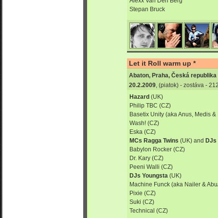
Alexx Van Den Berg
Stepan Bruck
Let it Roll warm up *
Abaton, Praha, Česká republika
20.2.2009
, (piatok) - zostáva - 2
Hazard
(UK)
Philip TBC
(CZ)
Basetix Unity
(aka Anus, Medis & 
Wash! (CZ)
Eska (CZ)
MCs Ragga Twins
(UK) and
DJs 
Babylon Rocker
(CZ)
Dr. Kary
(CZ)
Peeni Walli (CZ)
DJs Youngsta
(UK)
Machine Funck
(aka Nailer & Abu
Pixie (CZ)
Suki
(CZ)
Technical (CZ)