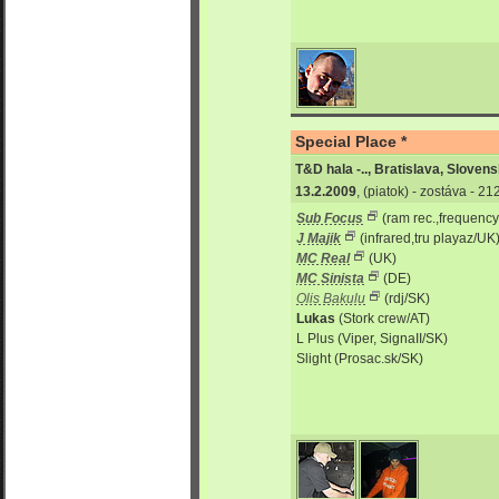
Special Place *
T&D hala -.., Bratislava, Sloven
13.2.2009
, (piatok) - zostáva - 2
Sub Focus
(ram rec.,frequency
J Majik
(infrared,tru playaz/UK
MC Real
(UK)
MC Sinista
(DE)
Olis Bakulu
(rdj/SK)
Lukas
(Stork crew/AT)
L Plus (Viper, SignaII/SK)
Slight (Prosac.sk/SK)