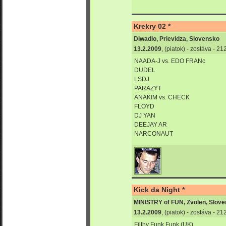
Krekry 02 *
Diwadlo, Prievidza, Slovensko
13.2.2009
, (piatok) - zostáva - 2
NAADA-J vs. EDO FRANc
DUDEL
LSDJ
PARAZYT
ANAKIM vs. CHECK
FLOYD
DJ YAN
DEEJAY AR
NARCONAUT
Kick da Night *
MINISTRY of FUN, Zvolen, Slov
13.2.2009
, (piatok) - zostáva - 2
Filthy Funk Funk (UK)