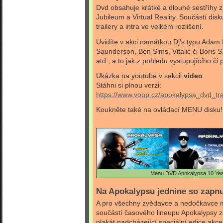
Dvd obsahuje krátké a dlouhé sestříhy 
Jubileum a Virtual Reality. Součástí dis
trailery a intra ve velkém rozlišení.
Uvidíte v akci namátkou Dj’s typu Adam
Saunderson, Ben Sims, Vitalic či Boris 
atd., a to jak z pohledu vystupujícího či
Ukázka na youtube v sekcii
video
.
Stáhni si plnou verzi:
https://www.voop.cz/apokalypsa_dvd_tra
Koukněte také na ovládací MENU disku!
Menu DVD Apokalypsa 10 Yea
Na Apokalypsu jednine so zapn
A pro všechny zvědavce a nedočkavce 
součástí časového lineupu Apokalypsy zís
plakát nadcházející speciální edice akce