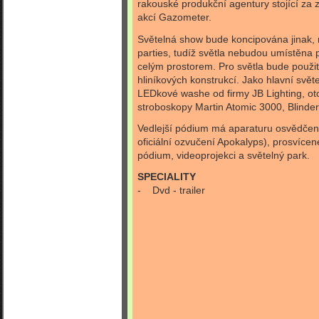
rakouské produkční agentury stojící z
akcí Gazometer.
Světelná show bude koncipována jinak, n
parties, tudíž světla nebudou umístěna 
celým prostorem. Pro světla bude použ
hliníkových konstrukcí. Jako hlavní svět
LEDkové washe od firmy JB Lighting, ot
stroboskopy Martin Atomic 3000, Blinde
Vedlejší pódium má aparaturu osvědčen
oficiální ozvučení Apokalyps), prosvíce
pódium, videoprojekci a světelný park.
SPECIALITY
- Dvd - trailer