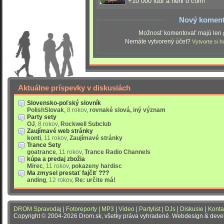
+10 000 ludí a neni o čom!
Nový koment
Možnosť komentovať majú len
Nemáte vytvorený účet?
Vytvorte si h
Aktuálne príspevky v diskusiách
Slovensko-poľský slovník
PolishSlovak
,
8 rokov
,
rovnaké slová, iný význam
Party sety
OJ
,
8 rokov
,
Rockwell Subclub
Zaujímavé web stránky
konti
,
11 rokov
,
Zaujímavé stránky
Trance Sety
goatrance
,
11 rokov
,
Trance Radio Channels
kúpa a predaj zbožia
Mirec
,
11 rokov
,
pokazeny hardisc
Ma zmysel prestať fajčiť ???
anding
,
12 rokov
,
Re: určite má!
DROM Spravodaj
|
Fotoreporty
|
MP3
|
Video
|
Partylist
|
DJs
|
Diskusie
|
Konta
Copyright © 2004-2026 Drom.sk, všetky práva vyhradené. Webdesign & dev