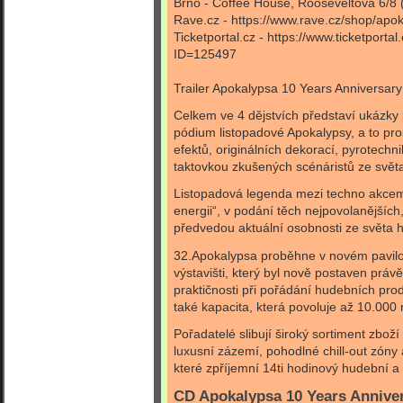
Brno - Coffee House, Rooseveltova 6/8 
Rave.cz - https://www.rave.cz/shop/apo
Ticketportal.cz - https://www.ticketport
ID=125497
Trailer Apokalypsa 10 Years Anniversar
Celkem ve 4 dějstvích představí ukázky p
pódium listopadové Apokalypsy, a to pro
efektů, originálních dekorací, pyrotech
taktovkou zkušených scénáristů ze světa 
Listopadová legenda mezi techno akcemi 
energii“, v podání těch nejpovolanějších
předvedou aktuální osobnosti ze světa 
32.Apokalypsa proběhne v novém pavil
výstavišti, který byl nově postaven právě
praktičnosti při pořádání hudebních pro
také kapacita, která povoluje až 10.000
Pořadatelé slibují široký sortiment zbož
luxusní zázemí, pohodlné chill-out zóny 
které zpříjemní 14ti hodinový hudební a 
CD Apokalypsa 10 Years Annive