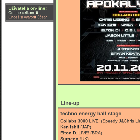
Užívatelia on-line:
On-line celkom:
0
Chceš si vytvoriť účet?
Line-up
techno energy hall stage
Collabs 3000
LIVE! (Speedy J&Chris Li
Ken Ishii
(JAP)
Elton D.
LIVE! (BRA)
Surgeon
(UK)