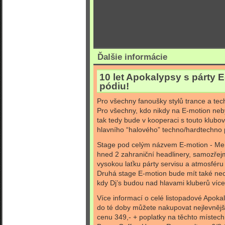
Ďalšie informácie
10 let Apokalypsy s párty 
pódiu!
Pro všechny fanoušky stylů trance a tech
Pro všechny, kdo nikdy na E-motion neby
tak tedy bude v kooperaci s touto klubo
hlavního “halového” techno/hardtechno 
Stage pod celým názvem E-motion - Me
hned 2 zahraniční headlinery, samozře
vysokou laťku párty servisu a atmosféru
Druhá stage E-motion bude mít také neob
kdy Dj’s budou nad hlavami kluberů víc
Více informací o celé listopadové Apoka
do té doby můžete nakupovat nejlevnější
cenu 349,- + poplatky na těchto místech