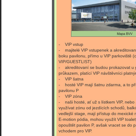
Mapa BVV
- VIP vstup
- majitelé VIP vstupenek a akreditovaní 
boku pavilonu, přímo u VIP parkoviště 
VIP/GUESTLIST)
- akreditovaní se budou prokazovat u 
průkazem, platící VIP návštěvníci platn
- VIP šatna
- hosté VIP mají šatnu zdarma, a to p
pavilonu P
- VIP zóna
- naši hosté, ať už s lístkem VIP, nebo
využívat zónu od jezdících schodů, balk
vedlejší stage, mají přístup do mexické 
E-motion pódia, mohou využít VIP toalet
opouštět pavilon P, avšak vracet se do
vchodem pro VIP.