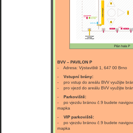
Plán hala P
BVV – PAVILON P
- Adresa: Výstaviště 1, 647 00 Brno
-
Vstupní brány:
- pro vstup do areálu BVV využijte brá
- pro vjezd do areálu BVV využijte brán
-
Parkoviště:
- po vjezdu bránou č.9 budete navigová
mapka
-
VIP parkoviště:
- po vjezdu bránou č.9 budete navigován
mapka