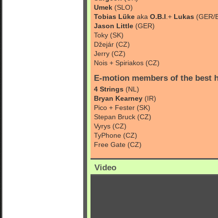
Umek
(SLO)
Tobias Lüke
aka
O.B.I
.+
Lukas
(GER/
Jason Little
(GER)
Toky (SK)
Džejár (CZ)
Jerry (CZ)
Nois + Spiriakos (CZ)
E-motion members of the best h
4 Strings
(NL)
Bryan Kearney
(IR)
Pico + Fester (SK)
Stepan Bruck (CZ)
Vyrys (CZ)
TyPhone (CZ)
Free Gate (CZ)
Video