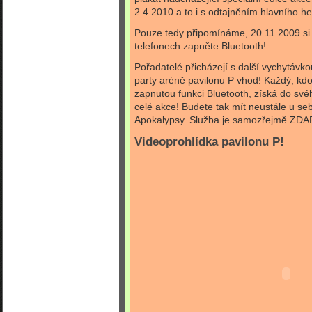
2.4.2010 a to i s odtajněním hlavního he
Pouze tedy připomínáme, 20.11.2009 si
telefonech zapněte Bluetooth!
Pořadatelé přicházejí s další vychytávkou
party aréně pavilonu P vhod! Každý, kd
zapnutou funkci Bluetooth, získá do své
celé akce! Budete tak mít neustále u 
Apokalypsy. Služba je samozřejmě ZD
Videoprohlídka pavilonu P!