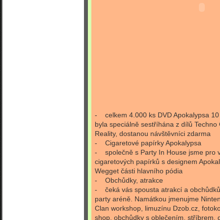
- celkem 4.000 ks DVD Apokalypsa 10 Y
byla speciálně sestříhána z dílů Techno
Reality, dostanou návštěvníci zdarma
- Cigaretové papírky Apokalypsa
- společně s Party In House jsme pro v
cigaretových papírků s designem Apokal
Wegget části hlavního pódia
- Obchůdky, atrakce
- čeká vás spousta atrakcí a obchůdků,
party aréně. Namátkou jmenujme Nint
Clan workshop, limuzínu Dzob.cz, fotok
shop, obchůdky s oblečením, stříbrem,