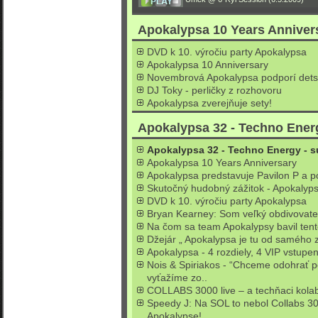
Apokalypsa 10 Years Anniver
DVD k 10. výročiu party Apokalypsa
Apokalypsa 10 Anniversary
Novembrová Apokalypsa podporí dets
DJ Toky - perličky z rozhovoru
Apokalypsa zverejňuje sety!
Apokalypsa 32 - Techno Ener
Apokalypsa 32 - Techno Energy - s
Apokalypsa 10 Years Anniversary
Apokalypsa predstavuje Pavilon P a p
Skutočný hudobný zážitok - Apokalyps
DVD k 10. výročiu party Apokalypsa
Bryan Kearney: Som veľký obdivovateľ
Na čom sa team Apokalypsy bavil ten
Džejár „ Apokalypsa je tu od samého z
Apokalypsa - 4 rozdiely, 4 VIP vstupen
Nois & Spiriakos - “Chceme odohrať p
vyťažíme zo..
COLLABS 3000 live – a techňaci kolab
Speedy J: Na SOL to nebol Collabs 300
Apokalypse!