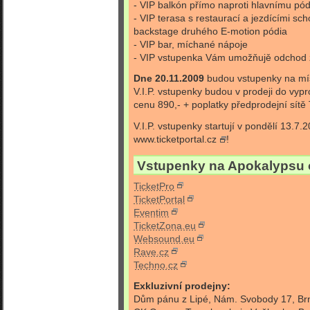
- VIP balkón přímo naproti hlavnímu pód
- VIP terasa s restaurací a jezdícími s
backstage druhého E-motion pódia
- VIP bar, míchané nápoje
- VIP vstupenka Vám umožňujě odchod z
Dne 20.11.2009
budou vstupenky na míst
V.I.P. vstupenky budou v prodeji do vyp
cenu 890,- + poplatky předprodejní sítě 
V.I.P. vstupenky startují v pondělí 13.7.
www.ticketportal.cz
!
Vstupenky na Apokalypsu of
TicketPro
TicketPortal
Eventim
TicketZona.eu
Websound.eu
Rave.cz
Techno.cz
Exkluzivní prodejny:
Dům pánu z Lipé, Nám. Svobody 17, Br