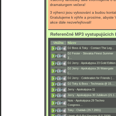
dramaturgem večera!
3 výherci jsou vylosování a budou kont
Gratulujeme k výhře a prosíme, abyste V
akce dále nezveřejňovali!
Referenčné MP3 vystupujúcich 
Ukážka
Názov
DJ Boss & Toky - Contact The Leg…
DJ Fester - Slovakia Finest Summer
2…
DJ Jerry - Apokalypsa 23 Gold Edition
DJ Jerry - Apokalypsa 26 Watergate
(…
DJ Jerry - Celebration for Friends (…
DJ Toky & Boss - Technasia @ 15.…
Jerry - Apokalypsa 11
Jerry - Apokalypsa 30 Jubileum (21.1
Nois - Apokalypsa 29 Techno
Congress…
Toky - Clublab (29.7.2001)
Umek @ 6-Ryl Session (6.5.2009)