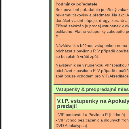
Podmínky pořadatele
Bez povolení pořadatele je přísný zákaz 
reklamní tiskoviny a předměty. Na akci
donášet vlastní nápoje, drogy, zbraně a
Přísně zakázán je prodej vstupenek v ok
pokladnu. Platné vstupenky zakoupíte p
P.
Návštěvník s běžnou vstupenkou nemá
odcházet z pavilonu P. V případě opuště
se bezplatně vrátit zpět.
Návštěvník se vstupenkou VIP (páskou
odcházet z pavilonu P. V případě opuště
zpět pouze vchodem pro VIP/Akreditace
Vstupenky & predpredajné mies
V.I.P. vstupenky na Apokal
predaji!
- VIP parkování u Pavilonu P (hlídané)
- VIP vchod bez tlačenic a dlouhých fro
DVD Apokalypsa)