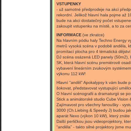
VSTUPENKY
- už samotné předprodeje na akci předp
rekordní. Jelikož hlavní hala pojme až 10
bude na akci dostatečný počet vstupenek 
zakoupit vstupenku na místě, a to za ce
INFORMACE
(ve zkratce)
Na hlavním pódiu haly Techno Energy v
metrů vysoká scéna v podobě anděla, kte
promítací plocha pro 4 tématická dějství
DJ scéna osázená LED panely (50m2), la
SK, která hlavní scénu premiérově osadí
vybavení lineárním zvukovým systémem
výkonu 112 kW!
Hlavní “anděl” Apokalypsy k vám bude pr
šokovat, představovat vystupující uměl
O hlavní scénografii a dramaturgii se p
Stick a animátorské studio Cube Vision 
Zajímavost pro všechny fanoušky - vystu
3000 (Ch.Liebing & Speedy J) budou 
aparát Nexo (výkon 10 kW), který znáte 
Další perličkou jsou videoprojektory, kte
“anděla” - takto silné projektory jsme m