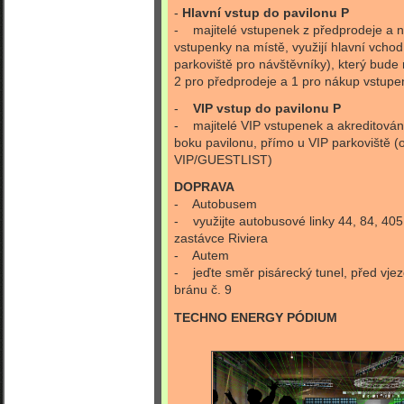
-
Hlavní vstup do pavilonu P
- majitelé vstupenek z předprodeje a ná
vstupenky na místě, využijí hlavní vcho
parkoviště pro návštěvníky), který bude r
2 pro předprodeje a 1 pro nákup vstupe
-
VIP vstup do pavilonu P
- majitelé VIP vstupenek a akreditování 
boku pavilonu, přímo u VIP parkoviště 
VIP/GUESTLIST)
DOPRAVA
- Autobusem
- využijte autobusové linky 44, 84, 405
zastávce Riviera
- Autem
- jeďte směr pisárecký tunel, před vje
bránu č. 9
TECHNO ENERGY PÓDIUM