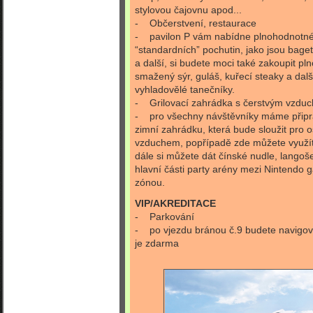
stylovou čajovnu apod...
- Občerstvení, restaurace
- pavilon P vám nabídne plnohodnotné
“standardních” pochutin, jako jsou bagety
a další, si budete moci také zakoupit pln
smažený sýr, guláš, kuřecí steaky a dal
vyhladovělé tanečníky.
- Grilovací zahrádka s čerstvým vzdu
- pro všechny návštěvníky máme připra
zimní zahrádku, která bude sloužit pro 
vzduchem, popřípadě zde můžete využít 
dále si můžete dát čínské nudle, langoš
hlavní části party arény mezi Nintend
zónou.
VIP/AKREDITACE
- Parkování
- po vjezdu bránou č.9 budete navigová
je zdarma