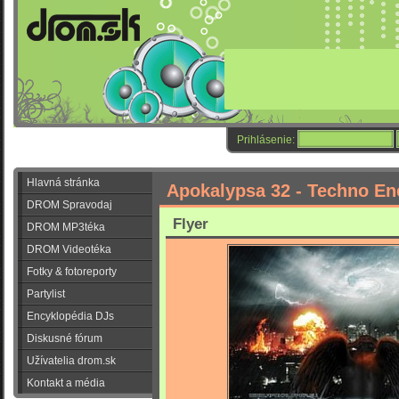
Prihlásenie:
Hlavná stránka
Apokalypsa 32 - Techno En
DROM Spravodaj
Flyer
DROM MP3téka
DROM Videotéka
Fotky & fotoreporty
Partylist
Encyklopédia DJs
Diskusné fórum
Užívatelia drom.sk
Kontakt a média