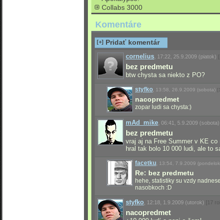
Collabs 3000
Komentáre
[+]
Pridať komentár
cornelius
,
17:22, 25.9.2009
(piatok)
bez predmetu
btw chysta sa niekto z PO?
styfko
,
13:58, 26.9.2009
(sobota)
[
nacopredmet
zopar ludi sa chysta:)
mAd_mike
,
06:41, 5.9.2009
(sobota)
bez predmetu
vraj aj na Free Summer v KE co
hral tak bolo 10 000 ludi, ale to 
facetku
,
13:54, 7.9.2009
(pondelok
Re: bez predmetu
hehe, statistiky su vzdy nadnese
nasobkoch :D
styfko
,
12:18, 1.9.2009
(utorok)
[17 r
nacopredmet