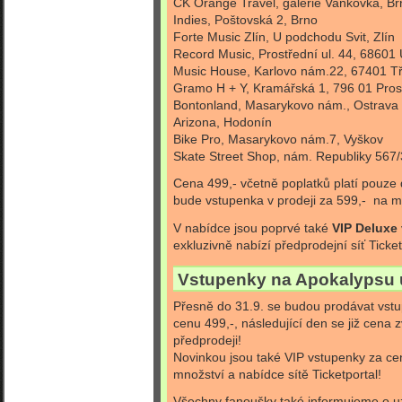
CK Orange Travel, galerie Vaňkovka, Br
Indies, Poštovská 2, Brno
Forte Music Zlín, U podchodu Svit, Zlín
Record Music, Prostřední ul. 44, 68601 
Music House, Karlovo nám.22, 67401 T
Gramo H + Y, Kramářská 1, 796 01 Pros
Bontonland, Masarykovo nám., Ostrava
Arizona, Hodonín
Bike Pro, Masarykovo nám.7, Vyškov
Skate Street Shop, nám. Republiky 567
Cena 499,- včetně poplatků platí pouze
bude vstupenka v prodeji za 599,- na m
V nabídce jsou poprvé také
VIP Deluxe
exkluzivně nabízí předprodejní síť Ticket
Vstupenky na Apokalypsu u
Přesně do 31.9. se budou prodávat vst
cenu 499,-, následující den se již cena 
předprodeji!
Novinkou jsou také VIP vstupenky za 
množství a nabídce sítě Ticketportal!
Všechny fanoušky také informujeme o u