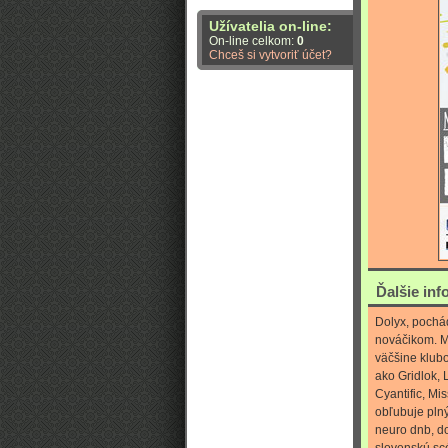
Užívatelia on-line:
On-line celkom:
0
Chceš si vytvoriť účet?
Ďalšie inf
Dolyx, pochá
nováčikom. M
väčšine klub
ako Gridlok, 
Cyantific, Mi
obľubuje plný
neuro dnb, d