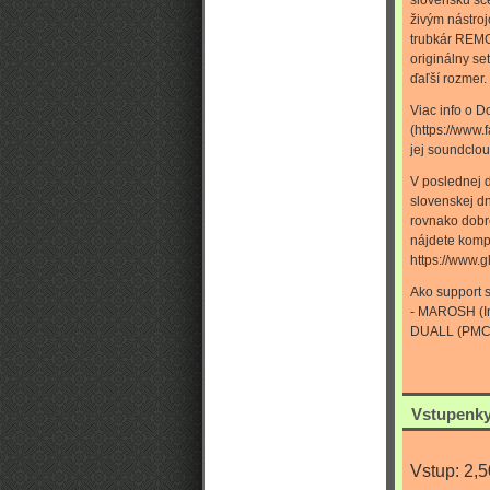
slovenskú sc
živým nástroj
trubkár REMO,
originálny se
ďaľší rozmer.
Viac info o Do
(https://www.
jej soundclou
V poslednej 
slovenskej dn
rovnako dobre
nájdete kompl
https://www.g
Ako support s
- MAROSH (In
DUALL (PMC
Vstupenky
Vstup: 2,