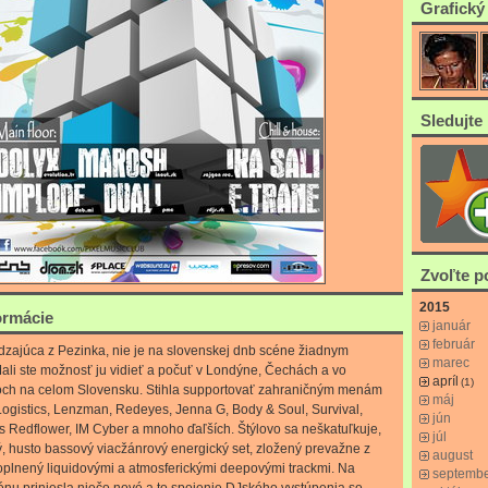
Grafický
Sledujte 
Zvoľte 
2015
ormácie
január
február
dzajúca z Pezinka, nie je na slovenskej dnb scéne žiadnym
marec
ali ste možnosť ju vidieť a počuť v Londýne, Čechách a vo
apríl
(1)
och na celom Slovensku. Stihla supportovať zahraničným menám
máj
Logistics, Lenzman, Redeyes, Jenna G, Body & Soul, Survival,
jún
ss Redflower, IM Cyber a mnoho ďaľších. Štýlovo sa neškatuľkuje,
júl
, husto bassový viacžánrový energický set, zložený prevažne z
august
oplnený liquidovými a atmosferickými deepovými trackmi. Na
septemb