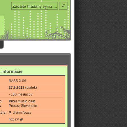
 informácie
BASS-X 09
27.9.2013
(piatok)
- 156 mesiacov
o:
Pixel music club
:
Prešov, Slovensko
ýly:
drum'n'bass
https://