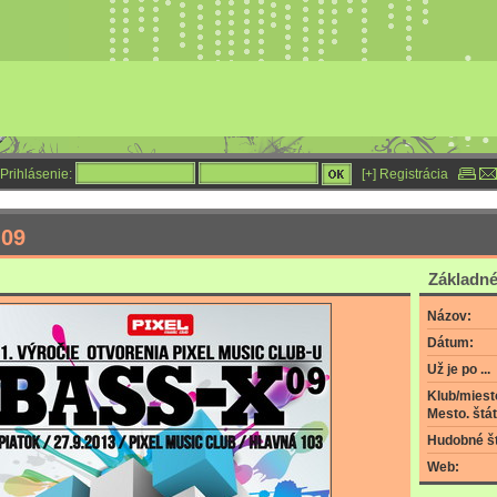
Prihlásenie:
[+] Registrácia
 09
Základné
Názov:
Dátum:
Už je po ...
Klub/miest
Mesto. štát
Hudobné št
Web: