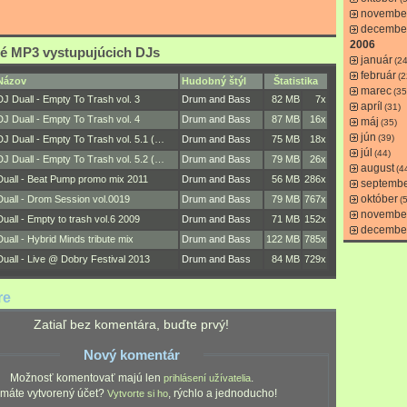
novembe
decembe
2006
é MP3 vystupujúcich DJs
január
(24
február
(2
Názov
Hudobný štýl
Štatistika
marec
(35
DJ Duall - Empty To Trash vol. 3
Drum and Bass
82 MB
7x
apríl
(31)
DJ Duall - Empty To Trash vol. 4
Drum and Bass
87 MB
16x
máj
(35)
jún
(39)
DJ Duall - Empty To Trash vol. 5.1 (…
Drum and Bass
75 MB
18x
júl
(44)
DJ Duall - Empty To Trash vol. 5.2 (…
Drum and Bass
79 MB
26x
august
(4
Duall - Beat Pump promo mix 2011
Drum and Bass
56 MB
286x
septemb
október
Duall - Drom Session vol.0019
Drum and Bass
79 MB
767x
(
novembe
Duall - Empty to trash vol.6 2009
Drum and Bass
71 MB
152x
decembe
Duall - Hybrid Minds tribute mix
Drum and Bass
122 MB
785x
Duall - Live @ Dobry Festival 2013
Drum and Bass
84 MB
729x
re
Zatiaľ bez komentára, buďte prvý!
Nový komentár
Možnosť komentovať majú len
.
prihlásení užívatelia
máte vytvorený účet?
, rýchlo a jednoducho!
Vytvorte si ho