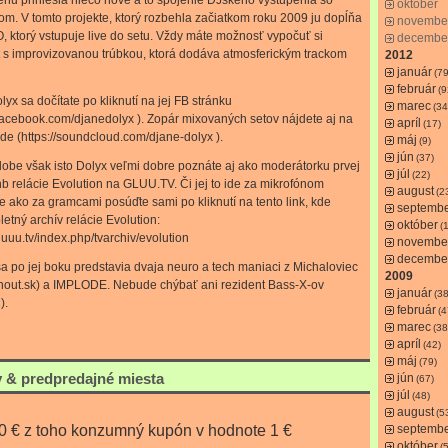
énu priniesla niečo nové a to spojenie DJského vystúpenia so
október
om. V tomto projekte, ktorý rozbehla začiatkom roku 2009 ju dopĺňa
novembe
 ktorý vstupuje live do setu. Vždy máte možnosť vypočuť si
decembe
t s improvizovanou trúbkou, ktorá dodáva atmosferickým trackom
2012
január
(79
február
(9
lyx sa dočítate po kliknutí na jej FB stránku
marec
(34
facebook.com/djanedolyx ). Zopár mixovaných setov nájdete aj na
apríl
(17)
de (https://soundcloud.com/djane-dolyx ).
máj
(9)
jún
(37)
dobe však isto Dolyx veľmi dobre poznáte aj ako moderátorku prvej
júl
(22)
b relácie Evolution na GLUU.TV. Či jej to ide za mikrofónom
august
(2
 ako za gramcami posúďte sami po kliknutí na tento link, kde
septemb
etný archív relácie Evolution:
október
(
luuu.tv/index.php/tvarchiv/evolution
novembe
decembe
a po jej boku predstavia dvaja neuro a tech maniaci z Michaloviec
2009
out.sk) a IMPLODE. Nebude chýbať ani rezident Bass-X-ov
január
(38
).
február
(4
marec
(38
apríl
(42)
máj
(79)
 & predpredajné miesta
jún
(67)
júl
(48)
august
(5
50 € z toho konzumný kupón v hodnote 1 €
septemb
október
(