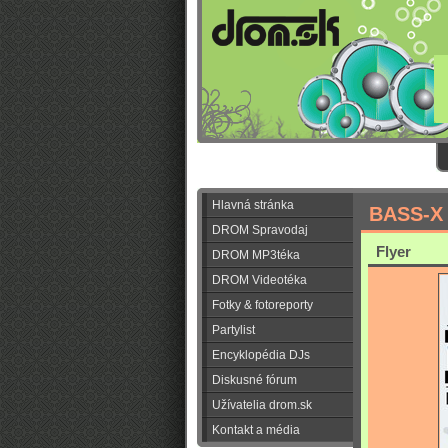
Hlavná stránka
BASS-X
DROM Spravodaj
Flyer
DROM MP3téka
DROM Videotéka
Fotky & fotoreporty
Partylist
Encyklopédia DJs
Diskusné fórum
Užívatelia drom.sk
Kontakt a média