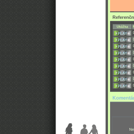
Referenčn
Ukážka
Komentá
Ne