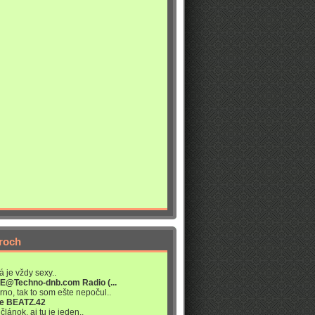
roch
á je vždy sexy..
VE@Techno-dnb.com Radio (...
rno, tak to som ešte nepočul..
re BEATZ.42
článok, aj tu je jeden..