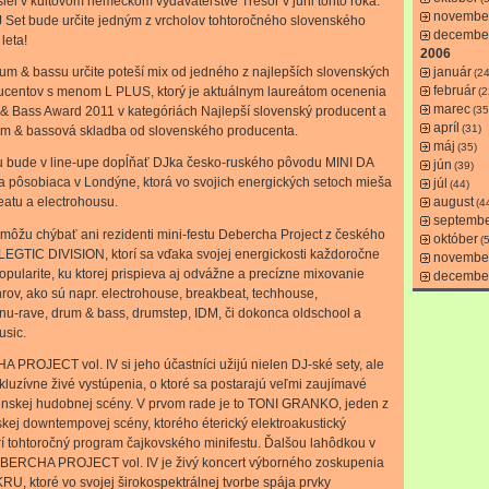
el v kultovom nemeckom vydavateľstve Tresor v júni tohto roka.
novembe
et bude určite jedným z vrcholov tohtoročného slovenského
decembe
leta!
2006
január
um & bassu určite poteší mix od jedného z najlepších slovenských
(24
február
ucentov s menom L PLUS, ktorý je aktuálnym laureátom ocenenia
(2
marec
(35
& Bass Award 2011 v kategóriách Najlepší slovenský producent a
apríl
(31)
um & bassová skladba od slovenského producenta.
máj
(35)
iu bude v line-upe dopĺňať DJka česko-ruského pôvodu MINI DA
jún
(39)
a pôsobiaca v Londýne, ktorá vo svojich energických setoch mieša
júl
(44)
august
eatu a electrohousu.
(4
septemb
môžu chýbať ani rezidenti mini-festu Debercha Project z českého
október
(
LEGTIC DIVISION, ktorí sa vďaka svojej energickosti každoročne
novembe
popularite, ku ktorej prispieva aj odvážne a precízne mixovanie
decembe
rov, ako sú napr. electrohouse, breakbeat, techhouse,
 nu-rave, drum & bass, drumstep, IDM, či dokonca oldschool a
usic.
PROJECT vol. IV si jeho účastníci užijú nielen DJ-ské sety, ale
xkluzívne živé vystúpenia, o ktoré sa postarajú veľmi zaujímavé
enskej hudobnej scény. V prvom rade je to TONI GRANKO, jeden z
skej downtempovej scény, ktorého éterický elektroakustický
rí tohtoročný program čajkovského minifestu. Ďalšou lahôdkou v
ERCHA PROJECT vol. IV je živý koncert výborného zoskupenia
, ktoré vo svojej širokospektrálnej tvorbe spája prvky