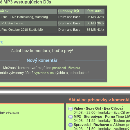
é MP3 vystupujúcich DJs
Názov
Hudobný štýl
Štatistika
L Plus - Live Hafenklang, Hamburg
Drum and Bass
103 MB
325x
L PLUS in the mix
Drum and Bass
80 MB
363x
L Plus October 2010 Studio Mix
Drum and Bass
85 MB
414x
re
Zatiaľ bez komentára, buďte prvý!
Nový komentár
Možnosť komentovať majú len
.
prihlásení užívatelia
máte vytvorený účet?
, rýchlo a jednoducho!
Vytvorte si ho
Aktuálne príspevky v komentá
Video - Sexy Girl - Eva Cifrová
 iný význam
04.08. - 22:00 - kentaky - Eva Cifrov
MP3 - Stereotype - Porno Time LI
04.08. - 21:55 - kentaky - Techno po
Spravodaj - Rozhovor s Akirom p
04.08. - 21:50 - kentaky - zaujímavý 