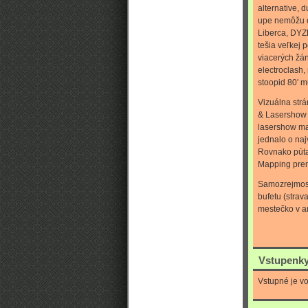
alternative, 
upe nemôžu c
Liberca, DYZ
tešia veľkej 
viacerých žán
electroclash,
stoopid 80' m
Vizuálna str
& Lasershow 
lasershow mal
jednalo o naj
Rovnako púta
Mapping premi
Samozrejmosť
bufetu (strav
mestečko v ar
Vstupenky
Vstupné je v