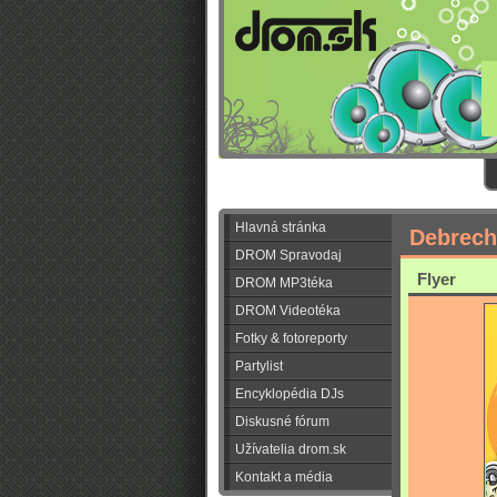
Hlavná stránka
Debrech
DROM Spravodaj
Flyer
DROM MP3téka
DROM Videotéka
Fotky & fotoreporty
Partylist
Encyklopédia DJs
Diskusné fórum
Užívatelia drom.sk
Kontakt a média