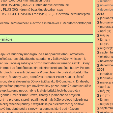
0 SWAYZAK (UK) - minimal/techhouse
október
0 MINI DA MINX (UK/CZE) - breakbeat/electrohouse
novembe
0 L PLUS (SK) - drum & bass/dubstep/drumstep
decembe
2012
0 DYZLEGTIC DIVISION Freestyle (CZE) - electrohouse/dubstep/nu-
január
(79
február
(9
techhouse/breakbeat/ electroclash/nu-rave/ IDM/ oldschool/stoopid
marec
(34
apríl
(17)
máj
(9)
ormácie
jún
(37)
júl
(22)
august
(2
septemb
spájajúca hudobný underground s neopakovateľnou atmosférou
október
(
fiteátra, nachádzajúceho sa priamo v čajkovských viniciach, je
novembe
árukou skvelej zábavy a pozoruhodného kultúrneho zážitku, ktorý
decembe
nterpeti zo širokého spektra elektronickej tanečnej hudby. Po tom,
2009
h rokoch navštívili Debercha Project takí interpreti ako britskí The
január
(38
osine, či Danny Cool, francúzski Breaker Poker & Julux, českí
február
(4
ision, ale aj slovenská DJ-ská špička ako B-Complex, či Drahosh,
marec
(38
organizátori pripravili pre návštevníkov pozoruhodný a doteraz určite
apríl
(42)
ine-up, ktorému nepochybne kraľuje britská tech-houseová a
máj
(79)
egenda David “Brun“ Brown, známy z jedinečného projektu
jún
(67)
ý na prelome storočí patril medzi najväčšie svetové hviezdy na
júl
(48)
august
onickej tanečnej hudby. Swayzak sa po niekoľkoročnej odmlke
(5
septemb
etové hudobné pódia s novým albumom, ktorý pod názvom
október
(