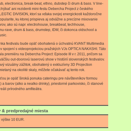
dub, electronica, break-beat, ethno, dubstep či drum & bass. V line-
hýbať ani rezidenti mini-festu Debercha Project z českého
LEGTIC DIVISION, ktorí sa vďaka svojej energickosti každoročne
popularite, ku ktorej prispieva aj odvážne a precízne mixovanie
rov, ako sú napr. electrohouse, breakbeat, techhouse,
 nu-rave, drum & bass, drumstep, IDM, či dokonca oldschool a
usic.
ánka festivalu bude opäť obohatená o úchvatnú KVANT Multimedia
v spojení s videoprojekciou pražských VJs OPTICA NAKASHI. Táto
a premiéru na Debercha Project: Episode III v r. 2011, pričom sa
väčšiu out-doorovú laserovú show v histórií slovenských festivalov.
vý vizuálny zážitok, obohatený o exkluzívny 3D Projection
etaný na okolité skaly, môžete očakávať aj tento rok.
ou je opäť široká ponuka cateringu pre návštevníkov formou
a) a barov (alko a nealko drinky), priestorné parkovisko, či stanové
eáli prírodného amfiteátra.
 & predpredajné miesta
o výške 10 EUR.