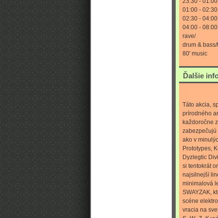
23:30 - 01:0
01:00 - 02:3
02:30 - 04:0
04:00 - 08:0
rave/
drum & bass/
80' music
Ďalšie inf
Táto akcia, 
prírodného am
každoročne z
zabezpečujú i
ako v minulýc
Prototypes, K
Dyzlegtic Div
si tentokrát 
najsilnejší l
minimalová l
SWAYZAK, ktor
scéne elektr
vracia na sv