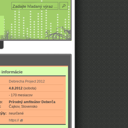
 informácie
Debrecha Project 2012
4.8.2012
(sobota)
- 170 mesiacov
o:
Prírodný amfiteáter Deberča
:
Čajkov, Slovensko
ýly:
neurčené
https://