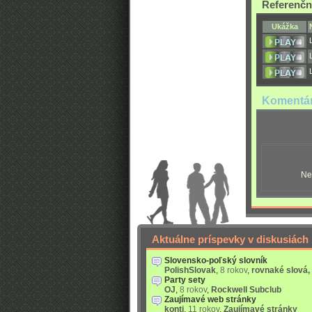
Referenčn
Ukážka
Komentá
Ne
Aktuálne príspevky v diskusiách
Slovensko-poľský slovník
PolishSlovak
,
8 rokov
,
rovnaké slová,
Party sety
OJ
,
8 rokov
,
Rockwell Subclub
Zaujímavé web stránky
konti
,
11 rokov
,
Zaujímavé stránky