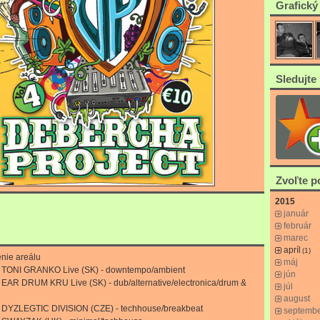
Grafický
Sledujte 
Zvoľte 
2015
január
február
marec
apríl
(1)
enie areálu
máj
0 TONI GRANKO Live (SK) - downtempo/ambient
jún
0 EAR DRUM KRU Live (SK) - dub/alternative/electronica/drum &
júl
august
0 DYZLEGTIC DIVISION (CZE) - techhouse/breakbeat
septemb