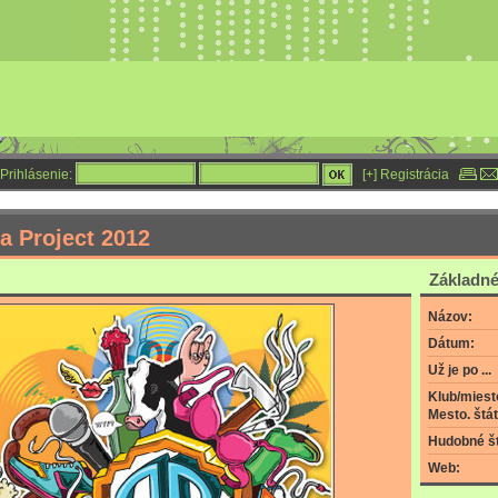
Prihlásenie:
[+] Registrácia
a Project 2012
Základné
Názov:
Dátum:
Už je po ...
Klub/miest
Mesto. štát
Hudobné št
Web: