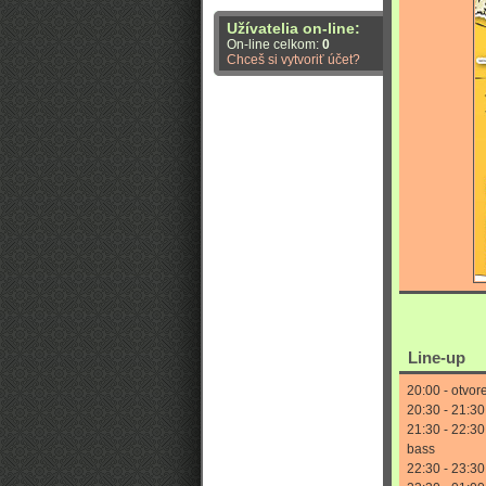
Užívatelia on-line:
On-line celkom:
0
Chceš si vytvoriť účet?
Line-up
20:00 - otvor
20:30 - 21:3
21:30 - 22:3
bass
22:30 - 23:3