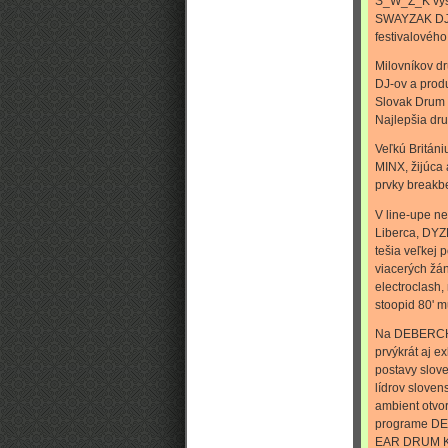
S_W_Z_K vyši
SWAYZAK DJ S
festivalového 
Milovníkov dr
DJ-ov a prod
Slovak Drum 
Najlepšia dr
Veľkú Britán
MINX, žijúca 
prvky breakb
V line-upe ne
Liberca, DYZ
tešia veľkej 
viacerých žán
electroclash,
stoopid 80' m
Na DEBERCHA 
prvýkrát aj e
postavy slov
lídrov sloven
ambient otvo
programe DEB
EAR DRUM KRU