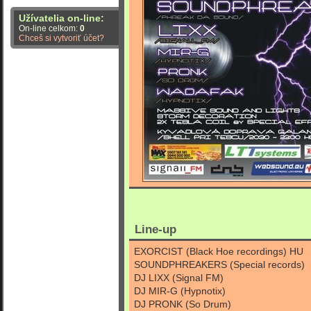
Užívatelia on-line:
On-line celkom:
0
Chceš si vytvoriť účet?
Line-up
EXORCIST (Black Hoe recordings) HU
SOUNDPHREAKERS (Special records)
DJ LIXX (Signal FM)
DJ MIR-G (Hypnotix)
DJ PRONK (So Drum)