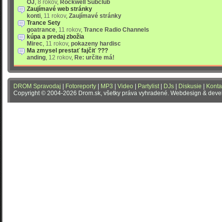
OJ
,
8 rokov
,
Rockwell Subclub
Zaujímavé web stránky
konti
,
11 rokov
,
Zaujímavé stránky
Trance Sety
goatrance
,
11 rokov
,
Trance Radio Channels
kúpa a predaj zbožia
Mirec
,
11 rokov
,
pokazeny hardisc
Ma zmysel prestať fajčiť ???
anding
,
12 rokov
,
Re: určite má!
DROM Spravodaj
|
Fotoreporty
|
MP3
|
Video
|
Partylist
|
DJs
|
Diskusie
|
Konta
Copyright © 2004-2026 Drom.sk, všetky práva vyhradené. Webdesign & dev