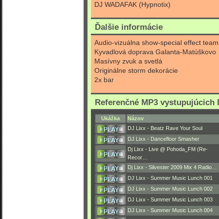
DJ WADAFAK (Hypnotix)
Ďalšie informácie
Audio-vizuálna show-special effect team
Kyvadlová doprava Galanta-Matúškovo
Masívny zvuk a svetlá
Originálne storm dekorácie
2x bar
Referenčné MP3 vystupujúcich 
Ukážka
Názov
DJ Lixx - Beatz Rave Your Soul
DJ Lixx - Dancefloor Smasher
Dj Lixx - Live @ Pohoda_FM (Re-
Recor…
Dj Lixx - Silvester 2009 Mix 4 Radio…
DJ Lixx - Summer Music Lunch 001
DJ Lixx - Summer Music Lunch 002
DJ Lixx - Summer Music Lunch 003
DJ Lixx - Summer Music Lunch 004