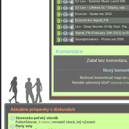
DJ Lixx - Summer Music Lunch 005
DJ Lixx – Lifelines:01 * Otázky, odp…
Exorcist - Studio mix 2010
Exorcist live Signall_FM
Lixx - Deep Secrets Of My Soul : Par
Signall_FM (February 19th 2012) on 
Soundphreakers - Promo set 2008
Komentáre
Zatiaľ bez komentára, 
Nový koment
Možnosť komentovať majú len
Nemáte vytvorený účet?
Vytvorte si h
Aktuálne príspevky v diskusiách
Slovensko-poľský slovník
PolishSlovak
,
8 rokov
,
rovnaké slová, iný význam
Party sety