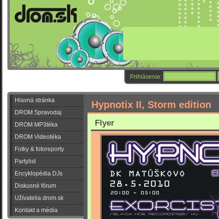
Prihlásenie:
Hlavná stránka
Hypnotix II, Storm edition
DROM Spravodaj
Flyer
DROM MP3téka
DROM Videotéka
Fotky & fotoreporty
Partylist
Encyklopédia DJs
Diskusné fórum
Užívatelia drom.sk
Kontakt a média