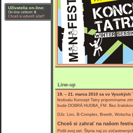
Užívatelia on-line:
On-line celkom:
0
Chceš si vytvoriť účet?
Line-up
19. – 21. marca 2010 sa vo Vysokých 
festivalu Koncept Tatry pripomíname z
bude DOBRÁ HUDBA_FM. Bez žralokov.
DJs: Lixx, B-Complex, Breeth, Wolscha 
Chceš si zahrať na našom festi
Pošli svoj set. Štyria naj zo zúčastnen