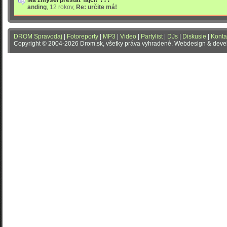
anding
,
12 rokov
,
Re: určite má!
DROM Spravodaj
|
Fotoreporty
|
MP3
|
Video
|
Partylist
|
DJs
|
Diskusie
|
Konta
Copyright © 2004-2026 Drom.sk, všetky práva vyhradené. Webdesign & dev