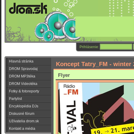
Prihlásenie:
Hlavná stránka
Koncept Tatry_FM - winter 
DROM Spravodaj
Flyer
DROM MP3téka
DROM Videotéka
Fotky & fotoreporty
Partylist
Encyklopédia DJs
Diskusné fórum
Užívatelia drom.sk
Kontakt a média