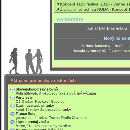
Koncept Tatry festival 2010 - Winter s
Žraloci v Tatrách sú NUDA - Koncept
Komentáre
Zatiaľ bez komentára, 
Nový koment
Možnosť komentovať majú len
Nemáte vytvorený účet?
Vytvorte si h
Aktuálne príspevky v diskusiách
Slovensko-poľský slovník
PolishSlovak
,
8 rokov
,
rovnaké slová, iný význam
Party sety
OJ
,
8 rokov
,
Rockwell Subclub
Zaujímavé web stránky
konti
,
11 rokov
,
Zaujímavé stránky
Trance Sety
goatrance
,
11 rokov
,
Trance Radio Channels
kúpa a predaj zbožia
Mirec
,
11 rokov
,
pokazeny hardisc
Ma zmysel prestať fajčiť ???