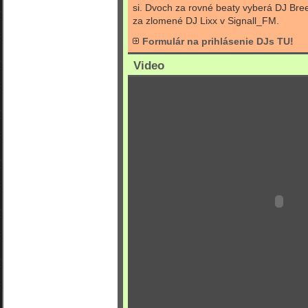
si. Dvoch za rovné beaty vyberá DJ Br
za zlomené DJ Lixx v Signall_FM.
Formulár na prihlásenie DJs TU!
Video