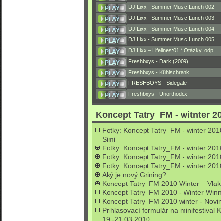
DJ Lixx - Summer Music Lunch 002
DJ Lixx - Summer Music Lunch 003
DJ Lixx - Summer Music Lunch 004
DJ Lixx - Summer Music Lunch 005
DJ Lixx – Lifelines:01 * Otázky, odp…
Freshboys - Dark (2009)
Freshboys - Kühlschrank
FRESHBOYS - Sidegate
Freshboys - Unorthodox
Koncept Tatry_FM - witnter 20
Fotky: Koncept Tatry_FM - winter 2010
Simi
Fotky: Koncept Tatry_FM - winter 2010
Fotky: Koncept Tatry_FM - winter 201
Fotky: Koncept Tatry_FM - winter 2010
Aký je nový Grining?
Koncept Tatry_FM 2010 Winter – Vlak
Koncept Tatry_FM 2010 - Winter Win
Koncept Tatry_FM 2010 winter - Novink
Prihlasovací formulár na minifestival
19.-21.03.2010