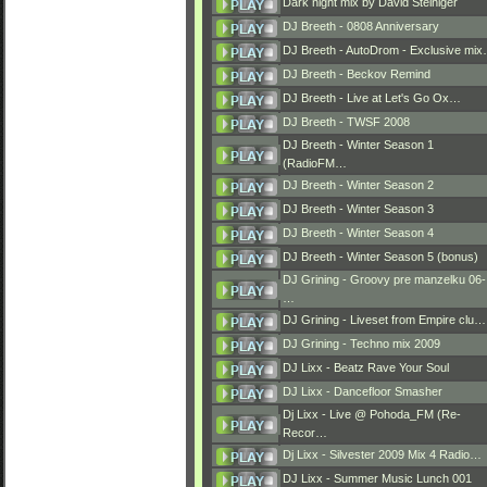
Dark night mix by David Steiniger
DJ Breeth - 0808 Anniversary
DJ Breeth - AutoDrom - Exclusive mi
DJ Breeth - Beckov Remind
DJ Breeth - Live at Let's Go Ox…
DJ Breeth - TWSF 2008
DJ Breeth - Winter Season 1
(RadioFM…
DJ Breeth - Winter Season 2
DJ Breeth - Winter Season 3
DJ Breeth - Winter Season 4
DJ Breeth - Winter Season 5 (bonus)
DJ Grining - Groovy pre manzelku 06-
…
DJ Grining - Liveset from Empire clu…
DJ Grining - Techno mix 2009
DJ Lixx - Beatz Rave Your Soul
DJ Lixx - Dancefloor Smasher
Dj Lixx - Live @ Pohoda_FM (Re-
Recor…
Dj Lixx - Silvester 2009 Mix 4 Radio…
DJ Lixx - Summer Music Lunch 001