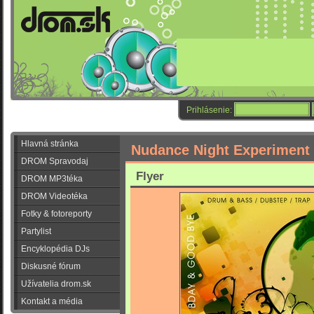
Prihlásenie:
Hlavná stránka
Nudance Night Experiment
DROM Spravodaj
Flyer
DROM MP3téka
DROM Videotéka
Fotky & fotoreporty
Partylist
Encyklopédia DJs
Diskusné fórum
Užívatelia drom.sk
Kontakt a média