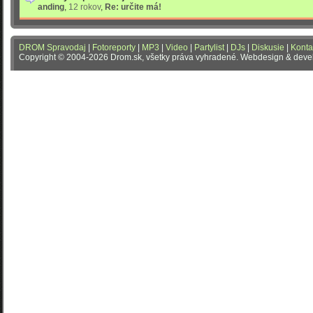
anding
,
12 rokov
,
Re: určite má!
DROM Spravodaj
|
Fotoreporty
|
MP3
|
Video
|
Partylist
|
DJs
|
Diskusie
|
Konta
Copyright © 2004-2026 Drom.sk, všetky práva vyhradené. Webdesign & dev