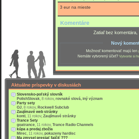
3 eur na mieste
Komentáre
Zatiaľ bez komentára, 
Nový koment
Možnosť komentovať majú len
Nemáte vytvorený účet?
Vytvorte si h
Aktuálne príspevky v diskusiách
Slovensko-poľský slovník
PolishSlovak
,
8 rokov
,
rovnaké slová, iný význam
Party sety
OJ
,
8 rokov
,
Rockwell Subclub
Zaujímavé web stránky
konti
,
11 rokov
,
Zaujímavé stránky
Trance Sety
goatrance
,
11 rokov
,
Trance Radio Channels
kúpa a predaj zbožia
Mirec
,
11 rokov
,
pokazeny hardisc
Ma zmysel prestať fajčiť ???