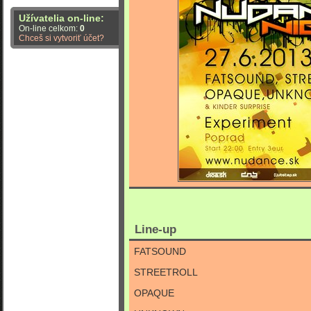
Užívatelia on-line:
On-line celkom:
0
Chceš si vytvoriť účet?
Line-up
FATSOUND
STREETROLL
OPAQUE