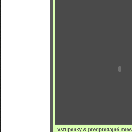
Vstupenky & predpredajné mies