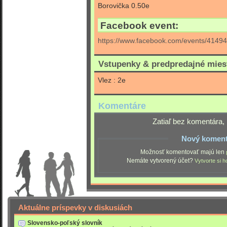
Borovička 0.50e
Facebook event:
https://www.facebook.com/events/4149
Vstupenky & predpredajné mies
Vlez : 2e
Komentáre
Zatiaľ bez komentára, 
Nový koment
Možnosť komentovať majú len
Nemáte vytvorený účet?
Vytvorte si h
Aktuálne príspevky v diskusiách
Slovensko-poľský slovník