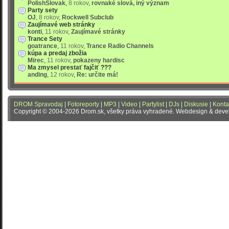
PolishSlovak
,
8 rokov
,
rovnaké slová, iný význam
Party sety
OJ
,
8 rokov
,
Rockwell Subclub
Zaujímavé web stránky
konti
,
11 rokov
,
Zaujímavé stránky
Trance Sety
goatrance
,
11 rokov
,
Trance Radio Channels
kúpa a predaj zbožia
Mirec
,
11 rokov
,
pokazeny hardisc
Ma zmysel prestať fajčiť ???
anding
,
12 rokov
,
Re: určite má!
DROM Spravodaj
|
Fotoreporty
|
MP3
|
Video
|
Partylist
|
DJs
|
Diskusie
|
Konta
Copyright © 2004-2026 Drom.sk, všetky práva vyhradené. Webdesign & dev