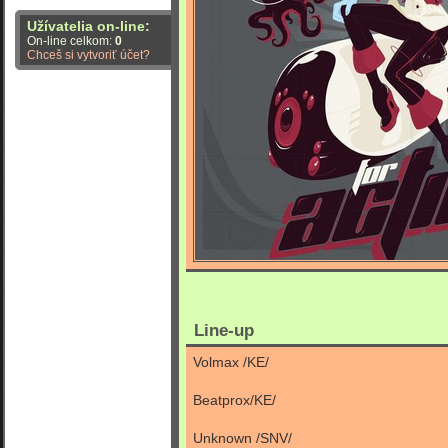
Užívatelia on-line:
On-line celkom:
0
Chceš si vytvoriť účet?
Line-up
Volmax /KE/
Beatprox/KE/
Unknown /SNV/