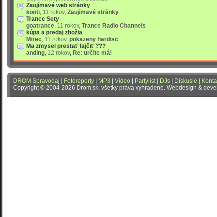
Zaujímavé web stránky
konti
,
11 rokov
,
Zaujímavé stránky
Trance Sety
goatrance
,
11 rokov
,
Trance Radio Channels
kúpa a predaj zbožia
Mirec
,
11 rokov
,
pokazeny hardisc
Ma zmysel prestať fajčiť ???
anding
,
12 rokov
,
Re: určite má!
DROM Spravodaj
|
Fotoreporty
|
MP3
|
Video
|
Partylist
|
DJs
|
Diskusie
|
Konta
Copyright © 2004-2026 Drom.sk, všetky práva vyhradené. Webdesign & dev