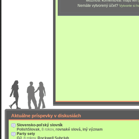
Možnosť komentovať majú len
Nemáte vytvorený účet?
Vytvorte si h
Aktuálne príspevky v diskusiách
Slovensko-poľský slovník
PolishSlovak
,
8 rokov
,
rovnaké slová, iný význam
Party sety
OJ
,
8 rokov
,
Rockwell Subclub