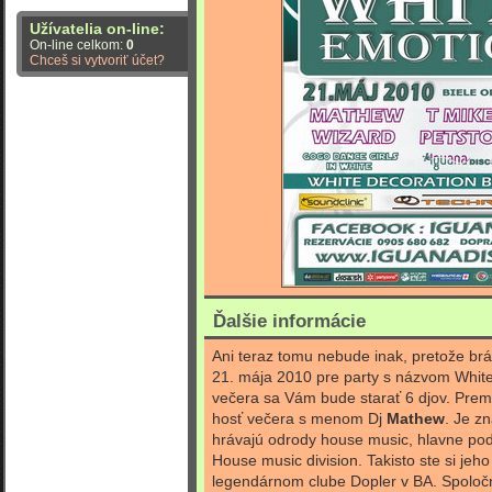
Užívatelia on-line:
On-line celkom:
0
Chceš si vytvoriť účet?
Ďalšie informácie
Ani teraz tomu nebude inak, pretože brá
21. mája 2010 pre party s názvom Whit
večera sa Vám bude starať 6 djov. Prem
hosť večera s menom Dj
Mathew
. Je z
hrávajú odrody house music, hlavne pod
House music division. Takisto ste si jeho
legendárnom clube Dopler v BA. Spoloč