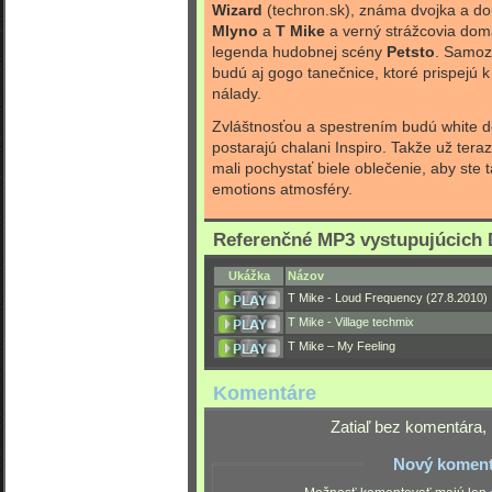
Wizard
(techron.sk), známa dvojka a d
Mlyno
a
T Mike
a verný strážcovia do
legenda hudobnej scény
Petsto
. Samoz
budú aj gogo tanečnice, ktoré prispejú 
nálady.
Zvláštnosťou a spestrením budú white d
postarajú chalani Inspiro. Takže už teraz
mali pochystať biele oblečenie, aby ste ta
emotions atmosféry.
Referenčné MP3 vystupujúcich 
Ukážka
Názov
T Mike - Loud Frequency (27.8.2010)
T Mike - Village techmix
T Mike – My Feeling
Komentáre
Zatiaľ bez komentára, 
Nový koment