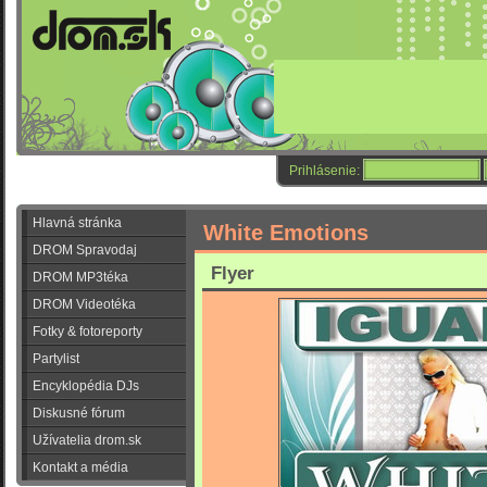
Prihlásenie:
Hlavná stránka
White Emotions
DROM Spravodaj
Flyer
DROM MP3téka
DROM Videotéka
Fotky & fotoreporty
Partylist
Encyklopédia DJs
Diskusné fórum
Užívatelia drom.sk
Kontakt a média