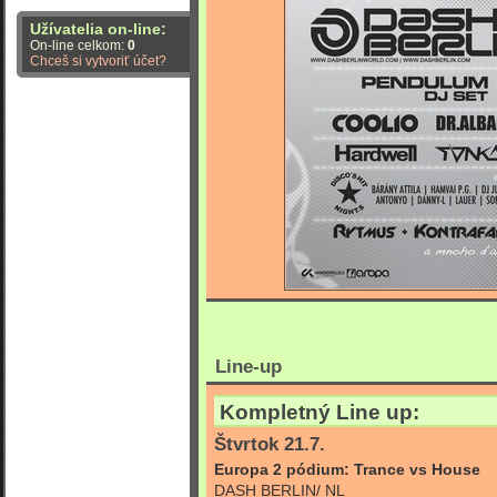
Užívatelia on-line:
On-line celkom:
0
Chceš si vytvoriť účet?
Line-up
Kompletný Line up:
Štvrtok 21.7.
Europa 2 pódium: Trance vs House
DASH BERLIN/ NL