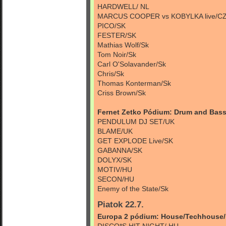
HARDWELL/ NL
MARCUS COOPER vs KOBYLKA live/C
PICO/SK
FESTER/SK
Mathias Wolf/Sk
Tom Noir/Sk
Carl O'Solavander/Sk
Chris/Sk
Thomas Konterman/Sk
Criss Brown/Sk
Fernet Zetko Pódium: Drum and Bas
PENDULUM DJ SET/UK
BLAME/UK
GET EXPLODE Live/SK
GABANNA/SK
DOLYX/SK
MOTIV/HU
SECON/HU
Enemy of the State/Sk
Piatok 22.7.
Europa 2 pódium: House/Techhouse/
DISCO*S HIT NIGHT/ HU