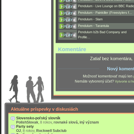
Pendulum - Live Lounge on BBC Radi
Pendulum - Painkiller (Freestylers f…
Pendulum - Slam
Pendulum - Tarantula
Pendulum b2b Bad Company and
Profile…
Komentáre
Zatiaľ bez komentára, 
Nový koment
Možnosť komentovať majú len
Nemáte vytvorený účet?
Vytvorte si h
Aktuálne príspevky v diskusiách
Slovensko-poľský slovník
PolishSlovak
,
8 rokov
,
rovnaké slová, iný význam
Party sety
OJ
,
8 rokov
,
Rockwell Subclub