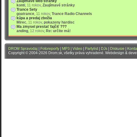
Zaujímavé web stránky
konti
,
11 rokov
,
Zaujímavé stránky
Trance Sety
goatrance
,
11 rokov
,
Trance Radio Channels
kúpa a predaj zbožia
Mirec
,
11 rokov
,
pokazeny hardisc
Ma zmysel prestať fajčiť ???
anding
,
12 rokov
,
Re: určite má!
DROM Spravodaj
|
Fotoreporty
|
MP3
|
Video
|
Partylist
|
DJs
|
Diskusie
|
Konta
Copyright © 2004-2026 Drom.sk, všetky práva vyhradené. Webdesign & dev