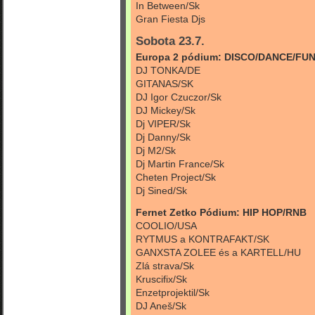
In Between/Sk
Gran Fiesta Djs
Sobota 23.7.
Europa 2 pódium: DISCO/DANCE/FU
DJ TONKA/DE
GITANAS/SK
DJ Igor Czuczor/Sk
DJ Mickey/Sk
Dj VIPER/Sk
Dj Danny/Sk
Dj M2/Sk
Dj Martin France/Sk
Cheten Project/Sk
Dj Sined/Sk
Fernet Zetko Pódium: HIP HOP/RNB
COOLIO/USA
RYTMUS a KONTRAFAKT/SK
GANXSTA ZOLEE és a KARTELL/HU
Zlá strava/Sk
Kruscifix/Sk
Enzetprojektil/Sk
DJ Aneš/Sk