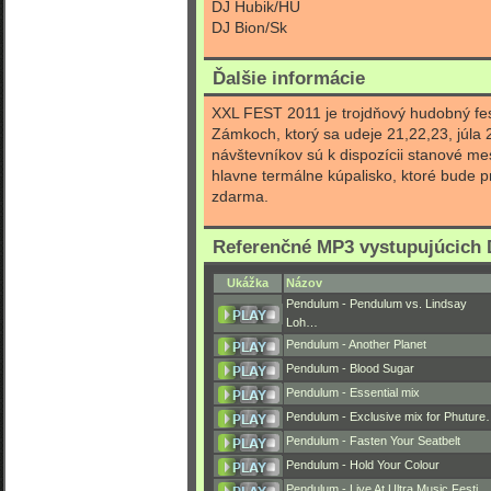
DJ Hubik/HU
DJ Bion/Sk
Ďalšie informácie
XXL FEST 2011 je trojdňový hudobný fest
Zámkoch, ktorý sa udeje 21,22,23, júla
návštevníkov sú k dispozícii stanové m
hlavne termálne kúpalisko, ktoré bude p
zdarma.
Referenčné MP3 vystupujúcich 
Ukážka
Názov
Pendulum - Pendulum vs. Lindsay
Loh…
Pendulum - Another Planet
Pendulum - Blood Sugar
Pendulum - Essential mix
Pendulum - Exclusive mix for Phutur
Pendulum - Fasten Your Seatbelt
Pendulum - Hold Your Colour
Pendulum - Live At Ultra Music Festi…