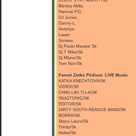
Bárány Attila,
Hamvai P.G.,
DJ Junior,
Danny-L,
Antonyo,
Lauer,
Soneec,
Dj Paulo Mewini/ Sk
Dj T Mike/Sk
Dj Mlyno/Sk
Tom Noir/Sk
Fernet Zetko Pódium: LIVE Music
KATKA KNECHTOVÁ/SK
VIDIEK/SK
CHIKI-LIKI-TU-A/SK
SKA2TONIC/SK
EDITOR/SK
DIRTY SOUTH REAGGE BAND/SK
BORRA/SK
Stano Lauro/Sk
Trinity/Sk
Holee/Sk