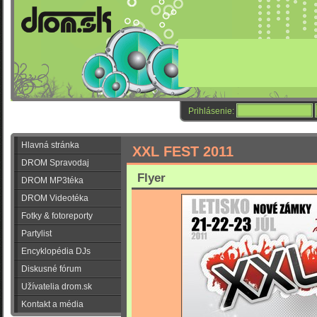
Prihlásenie:
Hlavná stránka
XXL FEST 2011
DROM Spravodaj
Flyer
DROM MP3téka
DROM Videotéka
Fotky & fotoreporty
Partylist
Encyklopédia DJs
Diskusné fórum
Užívatelia drom.sk
Kontakt a média